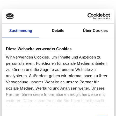
Putzbrunn
Freystadt
Ammerndorf
Puschendorf
München-Lerchenau
Zirndorf
Gauting
Oberding
Zustimmung
Details
Über Cookies
Gräfelfing
Ingolstadt
Burgthann
Germering
Haar
Gilching
Nürnberg
Sauerlach / Grafing
Diese Webseite verwendet Cookies
München / Trudering
München
Cadolzburg
Planegg
Taufkirchen
Garching
München / Milbertshofen-Am Hart
Wir verwenden Cookies, um Inhalte und Anzeigen zu
München / Pasing
Illesheim
Poing
Fürth
Landsberied
personalisieren, Funktionen für soziale Medien anbieten
zu können und die Zugriffe auf unsere Website zu
Höhenkirchen-Siegertsbrunn
Schwarzenbruck
Krailling
analysieren. Außerdem geben wir Informationen zu Ihrer
Erlangen
Dachau
Immobilienverkauf München
Verwendung unserer Website an unsere Partner für
Makler Nürnberg
Wohnungverkauf Fürth
weitere Orte
soziale Medien, Werbung und Analysen weiter. Unsere
Partner führen diese Informationen möglicherweise mit
Immobilie
Immo
Eigentumswohnung
Eigentumswohnungen
weiteren Daten zusammen, die Sie ihnen bereitgestellt
Wohnungsanzeigen
Immobilien
Wohnungen
Wohnung
haben oder die sie im Rahmen Ihrer Nutzung der Dienste
Wohnung suche
kaufen
Wohnungssuche
gesammelt haben.
Einwilligungsauswahl