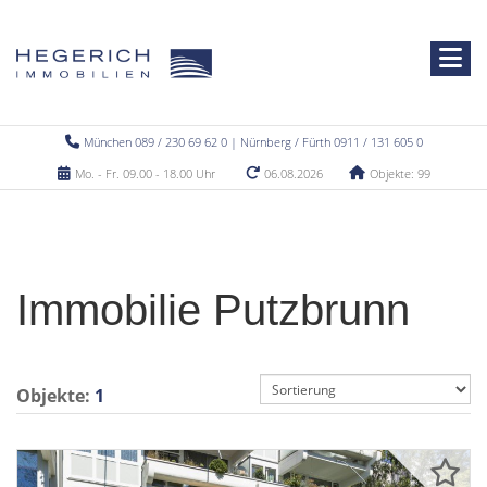
München 089 / 230 69 62 0 | Nürnberg / Fürth 0911 / 131 605 0
Mo. - Fr. 09.00 - 18.00 Uhr
06.08.2026
Objekte: 99
Immobilie Putzbrunn
Objekte:
1