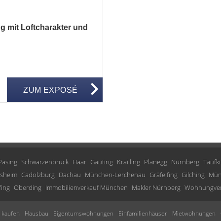
mit Loftcharakter und
ZUM EXPOSÉ
Pasing
Schwarzenbruck
Haar
Gauting
Krailling
Planegg
Nürnberg
Taufk
lesheim
Cadolzburg
Dachau
München-Lerchenau
Gräfelfing
Gilching
Mün
fing
Oberding
Immobilienverkauf München
Makler Nürnberg
Wohnungver
kaufen
Hausbau
Eigentumswohnungen
Einfamilienhäuser
Mietwohnungen