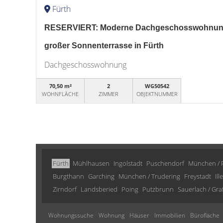
Fürth
RESERVIERT: Moderne Dachgeschosswohnung 
großer Sonnenterrasse in Fürth
Dachgeschosswohnung
70,50 m²
2
WG50542
WOHNFLÄCHE
ZIMMER
OBJEKTNUMMER
Fürth
Mühlhausen
Ingolstadt
Puschendorf
München / 
Burgthann
Garching
München / Trudering
Freystadt
Il
Zirndorf
Landsberied
Poing
Putzbrunn
Sauerlach / Gra
Wohnungssuche
Wohnung
Häuser
Immobilien
Bürofläche