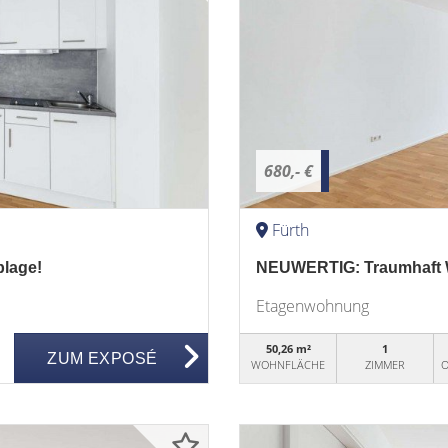
680,- €
Fürth
lage!
NEUWERTIG: Traumhaft W
Etagenwohnung
50,26 m²
1
ZUM EXPOSÉ
WOHNFLÄCHE
ZIMMER
O