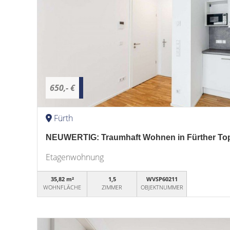
650,- €
Fürth
NEUWERTIG: Traumhaft Wohnen in Fürther Top
Etagenwohnung
35,82 m²
1,5
WVSP60211
WOHNFLÄCHE
ZIMMER
OBJEKTNUMMER