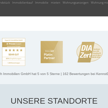
ndstück
Immobilienkauf
Immobilie
mieten
Wohnungsanzeigen
Wohnung mi
ch Immobilien GmbH
hat
5
von
5
Sterne
|
162
Bewertungen
bei Kennst
UNSERE STANDORTE