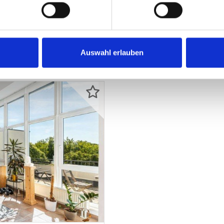
besonderem Charakter in 
Etagenwohnung
71 m²
2
ZUM EXPOSÉ
WOHNFLÄCHE
ZIMMER
O
Auswahl erlauben