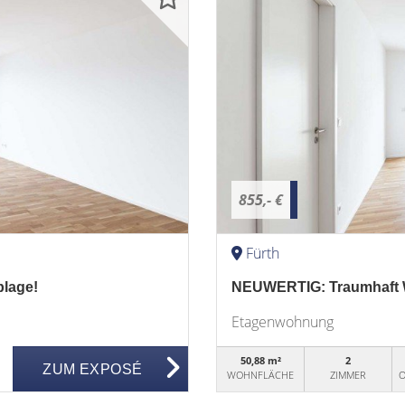
855,- €
Fürth
lage!
NEUWERTIG: Traumhaft W
Etagenwohnung
50,88 m²
2
ZUM EXPOSÉ
WOHNFLÄCHE
ZIMMER
O