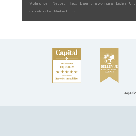
Wohnungen
Neubau
Haus
Eigentumswohnung
Laden
Gru
Grundstücke
Mietwohnung
Hegeri