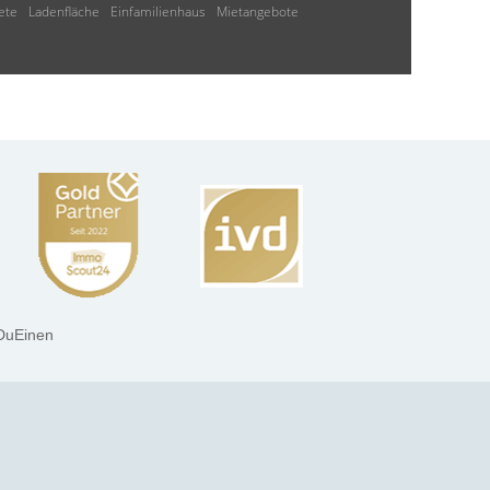
ete
Ladenfläche
Einfamilienhaus
Mietangebote
DuEinen