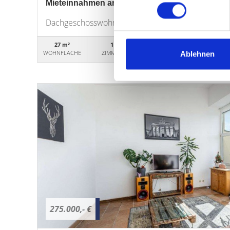
Mieteinnahmen am Golfplatz Fürth
Dachgeschosswohnung
27 m²
1
WG50524
WOHNFLÄCHE
ZIMMER
OBJEKTNUMMER
Ablehnen
275.000,- €