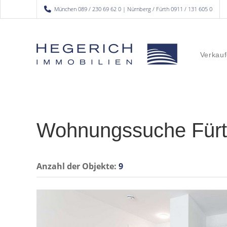
München 089 / 230 69 62 0 | Nürnberg / Fürth 0911 / 131 605 0
Verkauf
Wohnungssuche Für
Anzahl der
Objekte:
9