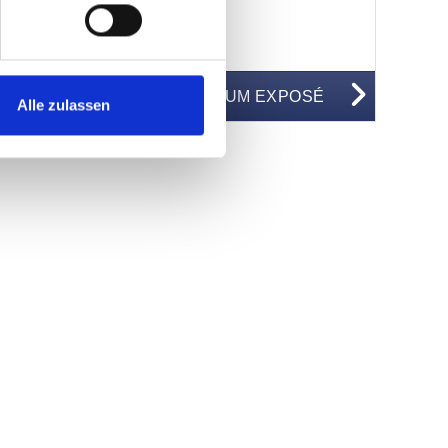
der Altstadt-Fürth
WG50550
ZUM EXPOSÉ
BJEKTNUMMER
Alle zulassen