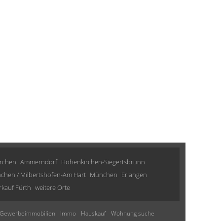
irchen
Ammerndorf
Höhenkirchen-Siegertsbrunn
chen / Milbertshofen-Am Hart
München
Erlangen
kauf Fürth
weitere Orte
Gewerbeimmobilien
Immo
Hauskauf
Wohnung suche