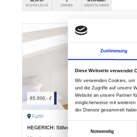
86,99 m²
3
WVSP60607
WOHNFLÄCHE
ZIMMER
OBJEKTNUMMER
Zustimmung
Diese Webseite verwendet 
Wir verwenden Cookies, um I
und die Zugriffe auf unsere 
Website an unsere Partner fü
95.000,- €
möglicherweise mit weiteren
der Dienste gesammelt habe
Fürth
Einwilligungsauswahl
HEGERICH: Stilvolles, modernes Apartment mit
Notwendig