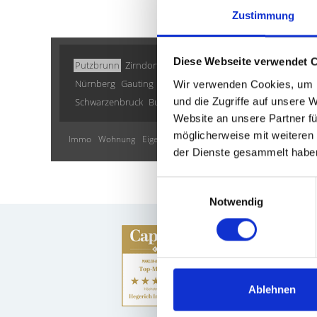
Zustimmung
Diese Webseite verwendet 
Putzbrunn
Zirndorf
Erlangen
München / Trudering
Mün
Nürnberg
Gauting
Ammerndorf
Puschendorf
Illesheim
Wir verwenden Cookies, um I
und die Zugriffe auf unsere 
Schwarzenbruck
Burgthann
Cadolzburg
Dachau
Gilchi
Website an unsere Partner fü
möglicherweise mit weiteren
Immo
Wohnung
Eigentumswohnungen
Eigentumswohnung
der Dienste gesammelt habe
Einwilligungsauswahl
Notwendig
Ablehnen