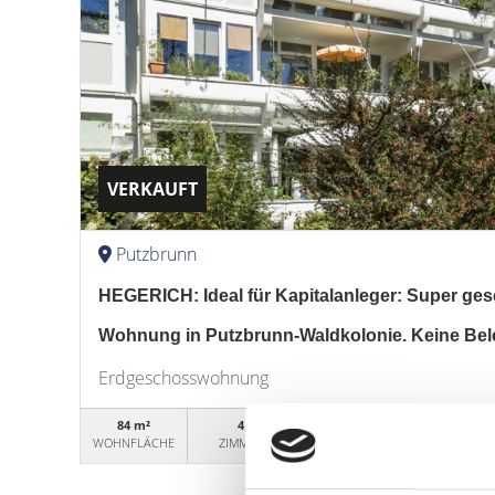
VERKAUFT
Putzbrunn
HEGERICH: Ideal für Kapitalanleger: Super gesc
Wohnung in Putzbrunn-Waldkolonie. Keine Be
Erdgeschosswohnung
84 m²
4
WG98090
WOHNFLÄCHE
ZIMMER
OBJEKTNUMMER