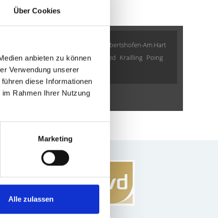
Über Cookies
h
München
Oberding
München / Milbertshofen-Am Hart
Haar
Ingolstadt
Planegg
Landsberied
Krailling
Poing
 Medien anbieten zu können
hrer Verwendung unserer
weitere Orte
 führen diese Informationen
ie im Rahmen Ihrer Nutzung
mobilie
Wohnungen
Marketing
Alle zulassen