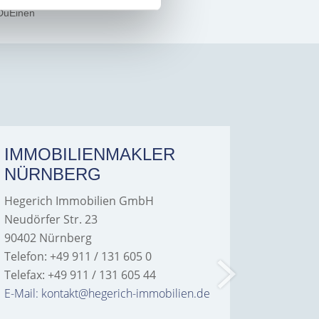
DuEinen
IMMOBILIENMAKLER
IMMO
NÜRNBERG
FÜRT
Hegerich Immobilien GmbH
Hegeric
Neudörfer Str. 23
Hans-Bor
90402 Nürnberg
90763 Fü
Telefon: +49 911 / 131 605 0
Telefon: 
Telefax: +49 911 / 131 605 44
Telefax: 
E-Mail: kontakt@hegerich-immobilien.de
E-Mail: 