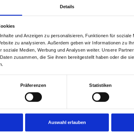
Details
Cookies
chen-Lerchenau
Mühlhausen
Sauerlach / Grafing
München / Pasing
Fürt
Höhenkirchen-Siegertsbrunn
Germering
Gräfelfing
Freystadt
Taufkirchen
nhalte und Anzeigen zu personalisieren, Funktionen für soziale
Website zu analysieren. Außerdem geben wir Informationen zu I
ng
Immobilienverkauf München
Makler Nürnberg
Wohnungverkauf Fürth
r soziale Medien, Werbung und Analysen weiter. Unsere Partner
 Daten zusammen, die Sie ihnen bereitgestellt haben oder die s
Wohnungssuche
Immobilien
Wohnungsanzeigen
Immobilienkauf
kaufen
Im
n.
Präferenzen
Statistiken
Auswahl erlauben