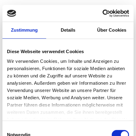
Landsberied
Garching
Poing
Nürnberg
Taufkirchen
Zustimmung
Details
Über Cookies
Fürth
Puschendorf
München / Trudering
Gauting
Höhenkirchen-Siegertsbrunn
Putzbrunn
Gräfelfing
Illesheim
Burgthann
Cadolzburg
Haar
Dachau
Planegg
Diese Webseite verwendet Cookies
München / Pasing
Krailling
Gilching
Sauerlach / Grafing
Wir verwenden Cookies, um Inhalte und Anzeigen zu
Erlangen
München / Milbertshofen-Am Hart
Ammerndorf
personalisieren, Funktionen für soziale Medien anbieten
Mühlhausen
Schwarzenbruck
Freystadt
Ingolstadt
zu können und die Zugriffe auf unsere Website zu
München-Lerchenau
München
Oberding
Germering
analysieren. Außerdem geben wir Informationen zu Ihrer
Immobilienverkauf München
Makler Nürnberg
Verwendung unserer Website an unsere Partner für
Wohnungverkauf Fürth
weitere Orte
soziale Medien, Werbung und Analysen weiter. Unsere
Partner führen diese Informationen möglicherweise mit
Immobilienkauf
Haus
Einfamilienhäuser
kaufen
Immobilie
weiteren Daten zusammen, die Sie ihnen bereitgestellt
Einfamilienhaus
Reihenhaus
Immo
Häuser
Immobilien
haben oder die sie im Rahmen Ihrer Nutzung der Dienste
gesammelt haben.
Einwilligungsauswahl
Notwendig