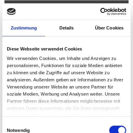
Planegg
Haar
München / Pasing
Krailling
Höhenkirchen-Siegertsbrunn
Burgthann
Ammerndorf
München / Trudering
Gauting
Illesheim
Schwarzenbruck
Zustimmung
Details
Über Cookies
Landsberied
Taufkirchen
Erlangen
Freystadt
Ingolstadt
Cadolzburg
Garching
Zirndorf
Poing
Fürth
Nürnberg
Diese Webseite verwendet Cookies
Mühlhausen
Sauerlach / Grafing
Oberding
München
Gräfelfing
Dachau
Gilching
Puschendorf
Wir verwenden Cookies, um Inhalte und Anzeigen zu
personalisieren, Funktionen für soziale Medien anbieten
München / Milbertshofen-Am Hart
Germering
Putzbrunn
zu können und die Zugriffe auf unsere Website zu
Immobilienverkauf München
Makler Nürnberg
analysieren. Außerdem geben wir Informationen zu Ihrer
Wohnungverkauf Fürth
weitere Orte
Verwendung unserer Website an unsere Partner für
soziale Medien, Werbung und Analysen weiter. Unsere
Eigentumswohnungen
Immo
Wohnungssuche
Immobilien
Partner führen diese Informationen möglicherweise mit
Wohnungsanzeigen
Eigentumswohnung
Immobilie
Wohnungen
weiteren Daten zusammen, die Sie ihnen bereitgestellt
Wohnung
kaufen
Immobilienkauf
haben oder die sie im Rahmen Ihrer Nutzung der Dienste
gesammelt haben.
Einwilligungsauswahl
Notwendig