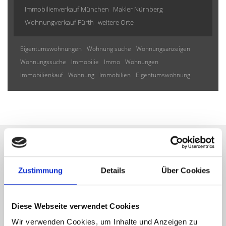
Immobilienverkauf München
Makler Nürnberg
Wohnungverkauf Fürth
weitere Orte
Eigentumswohnungen
Wohnung suche
Wohnungsanzeigen
Wohnungssuche
Immobilie
Immo
Wohnungen
Immobilienkauf
Wohnung
Immobilien
Eigentumswohnung
Wir informieren Sie
Zustimmung
Details
Über Cookies
automatisch über passende
neue Angebote
Diese Webseite verwendet Cookies
Wir verwenden Cookies, um Inhalte und Anzeigen zu