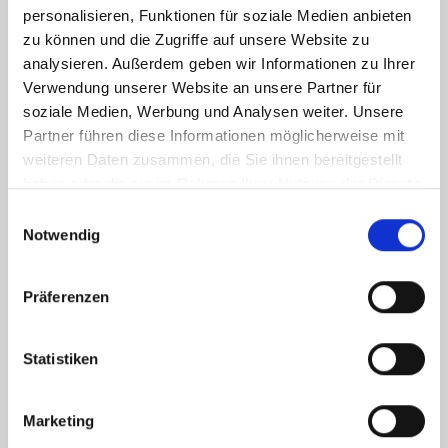
personalisieren, Funktionen für soziale Medien anbieten
zu können und die Zugriffe auf unsere Website zu
analysieren. Außerdem geben wir Informationen zu Ihrer
Verwendung unserer Website an unsere Partner für
soziale Medien, Werbung und Analysen weiter. Unsere
Partner führen diese Informationen möglicherweise mit
weiteren Daten zusammen, die Sie ihnen bereitgestellt
haben oder die sie im Rahmen Ihrer Nutzung der Dienste
gesammelt haben.
Einwilligungsauswahl
Notwendig
Ich habe die
Datenschutzerklärung
zur Kenntnis genommen. Ich stimme
zu, dass meine Angaben und Daten zur Beantwortung meiner Anfrage
Präferenzen
elektronisch erhoben und gespeichert werden.
Hinweis: Sie können Ihre Einwilligung jederzeit für die Zukunft per E-Mail
Statistiken
an info@hegerich-immobilien.de widerrufen. *
* Pflichtfelder
Marketing
Absenden