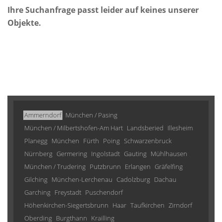
Ihre Suchanfrage passt leider auf keines unserer
Objekte.
Ammerndorf
München / Pasing
München / Milbertshofen-Am Hart
Landsberied
Illesheim
Planegg
München
Fürth
Poing
Schwarzenbruck
Nürnberg
Germering
Ingolstadt
Gauting
Mühlhausen
München / Trudering
Putzbrunn
Erlangen
Gräfelfing
Gilching
München-Lerchenau
Cadolzburg
Dachau
Garching
Freystadt
Puschendorf
Höhenkirchen-Siegertsbrunn
Haar
Taufkirchen
Zirndorf
Oberding
Burgthann
Krailling