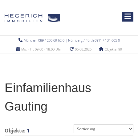
München 089 / 230 69 62 0 | Nürnberg / Fürth 0911 / 131 605 0
Mo. - Fr. 09.00 - 18.00 Uhr
06.08.2026
Objekte: 99
Einfamilienhaus
Gauting
Objekte:
1