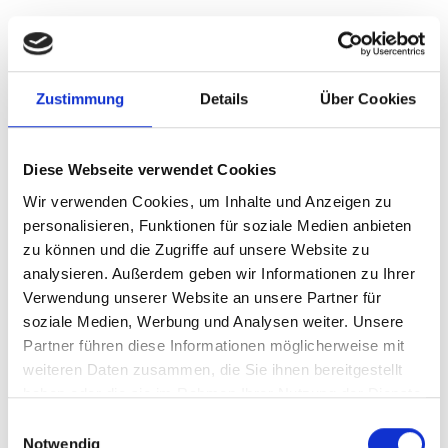
Gauting
Planegg
Höhenkirchen-Siegertsbrunn
Zirndorf
Zustimmung
Details
Über Cookies
Dachau
München
Burgthann
München / Trudering
Haar
Gräfelfing
Poing
Erlangen
Taufkirchen
Oberding
Mühlhausen
München / Milbertshofen-Am Hart
Garching
Diese Webseite verwendet Cookies
Putzbrunn
Schwarzenbruck
Gilching
Sauerlach / Grafing
Wir verwenden Cookies, um Inhalte und Anzeigen zu
Puschendorf
München / Pasing
Freystadt
Cadolzburg
personalisieren, Funktionen für soziale Medien anbieten
Germering
München-Lerchenau
Nürnberg
Landsberied
zu können und die Zugriffe auf unsere Website zu
Ingolstadt
Ammerndorf
Krailling
Fürth
analysieren. Außerdem geben wir Informationen zu Ihrer
Immobilienverkauf München
Makler Nürnberg
Verwendung unserer Website an unsere Partner für
Wohnungverkauf Fürth
weitere Orte
soziale Medien, Werbung und Analysen weiter. Unsere
Partner führen diese Informationen möglicherweise mit
Einfamilienhaus
Immobilien
Hauskauf
Immobilie
Immo
weiteren Daten zusammen, die Sie ihnen bereitgestellt
kaufen
Immobilienkauf
Häuser
Einfamilienhäuser
haben oder die sie im Rahmen Ihrer Nutzung der Dienste
gesammelt haben.
Einwilligungsauswahl
Notwendig