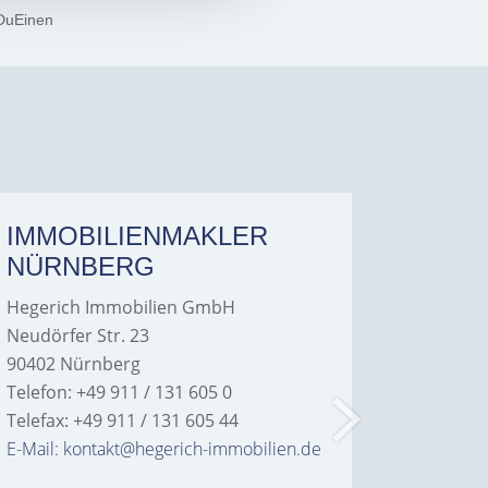
DuEinen
IMMOBILIENMAKLER
IMMO
NÜRNBERG
FÜRT
Hegerich Immobilien GmbH
Hegeric
Neudörfer Str. 23
Hans-Bor
90402 Nürnberg
90763 Fü
Telefon: +49 911 / 131 605 0
Telefon: 
Telefax: +49 911 / 131 605 44
Telefax: 
E-Mail: kontakt@hegerich-immobilien.de
E-Mail: 