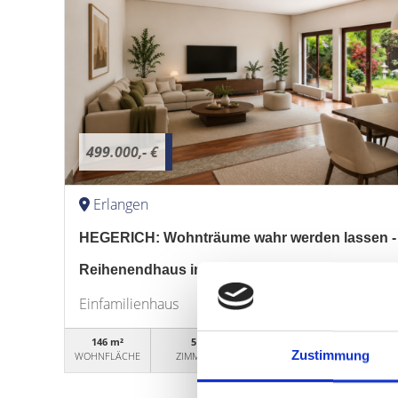
499.000,- €
Erlangen
HEGERICH: Wohnträume wahr werden lassen -
Reihenendhaus in familienfreundlicher Lage
Einfamilienhaus
146 m²
5
WG50454
Zustimmung
WOHNFLÄCHE
ZIMMER
OBJEKTNUMMER