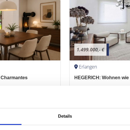
1.499.000,- €
Erlangen
 Charmantes
HEGERICH: Wohnen wie im
Villa
291 m²
6
WOHNFLÄCHE
ZIMMER
O
ZUM EXPOSÉ
Details