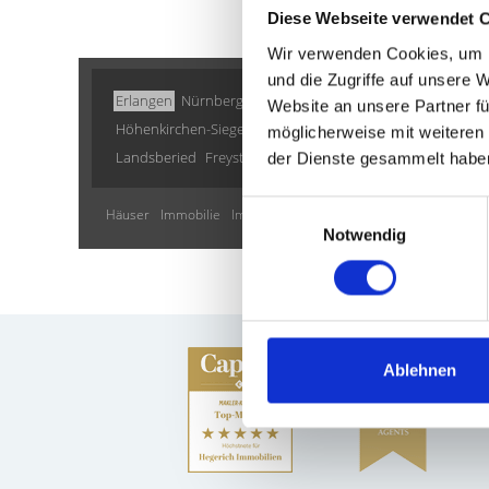
Diese Webseite verwendet 
Wir verwenden Cookies, um I
und die Zugriffe auf unsere 
Erlangen
Nürnberg
Fürth
Gauting
München / Milbertsh
Website an unsere Partner fü
Höhenkirchen-Siegertsbrunn
Vaterstetten
Zirndorf
Putz
möglicherweise mit weiteren
Landsberied
Freystadt
Gräfelfing
Puschendorf
München
der Dienste gesammelt habe
Einwilligungsauswahl
Häuser
Immobilie
Immo
kaufen
Immobilienkauf
Immobili
Notwendig
Ablehnen