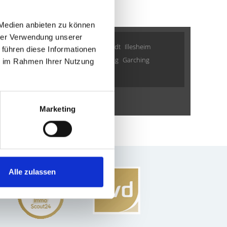
 Medien anbieten zu können
hrer Verwendung unserer
nau
Ammerndorf
Burgthann
Ingolstadt
Illesheim
 führen diese Informationen
 Pasing
München
Germering
Gilching
Garching
ie im Rahmen Ihrer Nutzung
ohnungverkauf Fürth
weitere Orte
Marketing
Alle zulassen