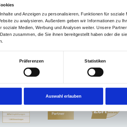
Cookies
nhalte und Anzeigen zu personalisieren, Funktionen für soziale
Website zu analysieren. Außerdem geben wir Informationen zu I
ofen-Am Hart
Sauerlach / Grafing
Haar
Schwarzenbruck
München-Lerche
r soziale Medien, Werbung und Analysen weiter. Unsere Partner
brunn
Taufkirchen
Planegg
Krailling
Poing
Dachau
Oberding
München /
 Daten zusammen, die Sie ihnen bereitgestellt haben oder die s
 / Trudering
Cadolzburg
Immobilienverkauf München
Makler Nürnberg
W
n.
en
Einfamilienhaus
Einfamilienhäuser
Haus
Präferenzen
Statistiken
Auswahl erlauben