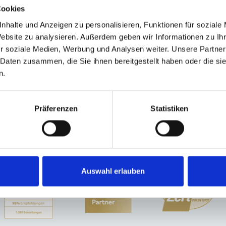
Cookies
nhalte und Anzeigen zu personalisieren, Funktionen für soziale
Website zu analysieren. Außerdem geben wir Informationen zu I
ngen
Poing
Nürnberg
Haar
Landsberied
Gauting
Gräfelfing
Freystadt
Il
r soziale Medien, Werbung und Analysen weiter. Unsere Partner
railling
Höhenkirchen-Siegertsbrunn
Fürth
München / Pasing
Dachau
Tau
 Daten zusammen, die Sie ihnen bereitgestellt haben oder die s
ienverkauf München
Makler Nürnberg
Wohnungverkauf Fürth
weitere Orte
n.
n
Immobilie
Wohnungsanzeigen
Eigentumswohnung
Wohnungssuche
Wohn
Präferenzen
Statistiken
Auswahl erlauben