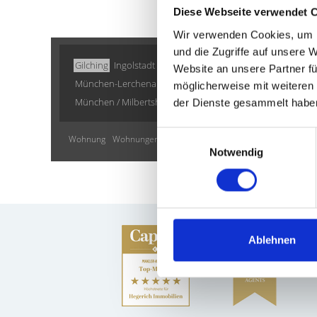
Diese Webseite verwendet 
Wir verwenden Cookies, um I
und die Zugriffe auf unsere 
Gilching
Ingolstadt
Sauerlach / Grafing
Putzbrunn
Erla
Website an unsere Partner fü
München-Lerchenau
Cadolzburg
Garching
München
K
möglicherweise mit weiteren
München / Milbertshofen-Am Hart
Ammerndorf
Immobil
der Dienste gesammelt habe
Einwilligungsauswahl
Wohnung
Wohnungen
Immobilienkauf
Eigentumswohnunge
Notwendig
Ablehnen