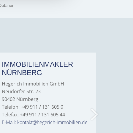
DuEinen
IMMOBILIENMAKLER
IMMO
NÜRNBERG
FÜRT
Hegerich Immobilien GmbH
Hegeric
Neudörfer Str. 23
Hans-Bor
90402 Nürnberg
90763 Fü
Telefon: +49 911 / 131 605 0
Telefon: 
Telefax: +49 911 / 131 605 44
Telefax: 
E-Mail: kontakt@hegerich-immobilien.de
E-Mail: 