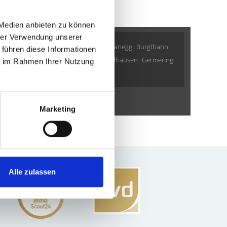
 Medien anbieten zu können
hrer Verwendung unserer
lesheim
Oberding
Schwarzenbruck
Planegg
Burgthann
 führen diese Informationen
fkirchen
Zirndorf
Puschendorf
Mühlhausen
Germering
ie im Rahmen Ihrer Nutzung
ung suche
Immo
kaufen
Marketing
Alle zulassen