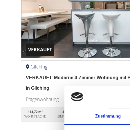
VERKAUFT
Gilching
VERKAUFT: Moderne 4-Zimmer-Wohnung mit Ba
in Gilching
Etagenwohnung
114,70 m²
4
WG99371
Zustimmung
WOHNFLÄCHE
ZIMMER
OBJEKTNUMMER