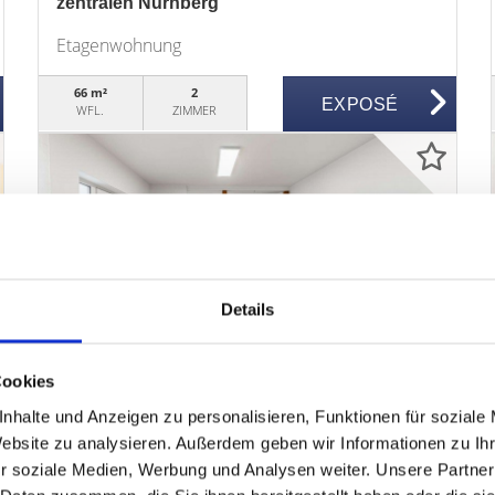
zentralen Nürnberg
Etagenwohnung
66 m²
2
EXPOSÉ
WFL.
ZIMMER
210.000,- €
Details
Nürnberg
Cookies
HEGERICH: Wohnen oder investieren:
nhalte und Anzeigen zu personalisieren, Funktionen für soziale
Sanierte 2-Zimmer-Wohnung in gefragter
Website zu analysieren. Außerdem geben wir Informationen zu I
r soziale Medien, Werbung und Analysen weiter. Unsere Partner
Nordlage Nürnbergs