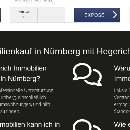
398 m²
EXPOSÉ
FL.
ienkauf in Nürnberg mit Hegeric
rich Immobilien
Warum
 in Nürnberg?
Immo
fessionelle Unterstützung
Lokale E
rnberg, einschließlich
Verstän
umswohnungen, und hilft
ermögli
zu finden.
Standort
obilien kann ich in
Wie 