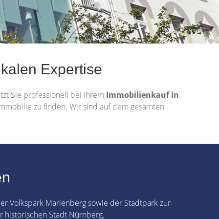
okalen Expertise
zt Sie professionell bei Ihrem
Immobilienkauf in
 Immobilie zu finden. Wir sind auf dem gesamten
en
er Volkspark Marienberg sowie der Stadtpark zur
 historischen Stadt Nürnberg.