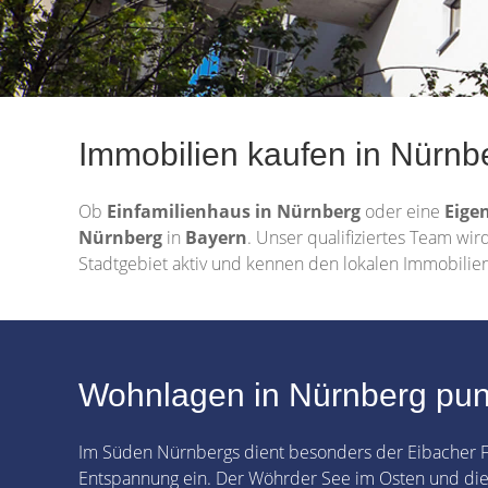
Immobilien kaufen in Nürnber
Ob
Einfamilienhaus in Nürnberg
oder eine
Eige
Nürnberg
in
Bayern
. Unser qualifiziertes Team wi
Stadtgebiet aktiv und kennen den lokalen Immobilie
Wohnlagen in Nürnberg punk
Im Süden Nürnbergs dient besonders der Eibacher F
Entspannung ein. Der Wöhrder See im Osten und die 