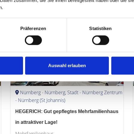
 Daten zusammen, die Sie ihnen bereitgestellt haben oder die s
Wohnung
n.
60 m²
2
EXPOSÉ
WFL.
ZIMMER
Präferenzen
Statistiken
Auswahl erlauben
1.300.000,- €
Nürnberg - Nürnberg, Stadt - Nürnberg Zentrum
- Nürnberg (St Johannis)
HEGERICH: Gut gepflegtes Mehrfamilienhaus
in attraktiver Lage!
Mehrfamilienhaus