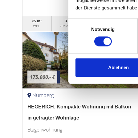
möglicherweise mit weiteren
der Dienste gesammelt habe
85 m²
3
Einwilligungsauswahl
EXPOSÉ
WFL.
ZIMMER
Notwendig
Ablehnen
175.000,- €
Nürnberg
HEGERICH: Kompakte Wohnung mit Balkon
in gefragter Wohnlage
Etagenwohnung