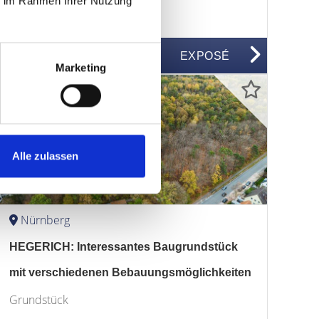
ie im Rahmen Ihrer Nutzung
Etagenwohnung
52 m²
2
EXPOSÉ
WFL.
ZIMMER
Marketing
Alle zulassen
2.990.000,- €
Nürnberg
HEGERICH: Interessantes Baugrundstück
mit verschiedenen Bebauungsmöglichkeiten
Grundstück