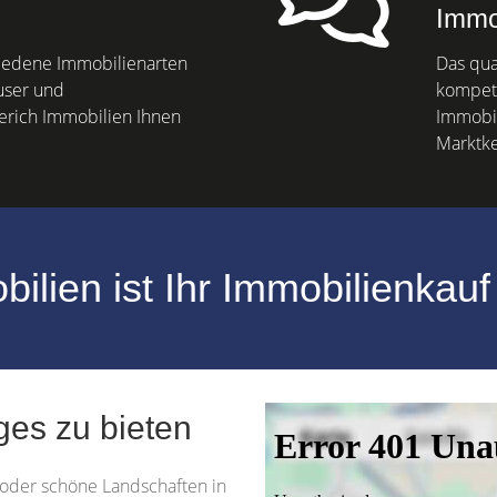
Immo
hiedene Immobilienarten
Das qua
user und
kompete
rich Immobilien Ihnen
Immobil
Marktke
ilien ist Ihr Immobilienkauf
ges zu bieten
 oder schöne Landschaften in