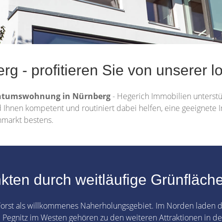
g - profitieren Sie von unserer l
ntumswohnung in Nürnberg
- Hegerich Immobilien unterstüt
rd Ihnen kompetent und routiniert dabei helfen, eine geeignete
nmarkt bestens.
ten durch weitläufige Grünfläch
orst als willkommenes Naherholungsgebiet. Im Norden laden d
Pegnitz im Westen gehören zu den weiteren Attraktionen in der