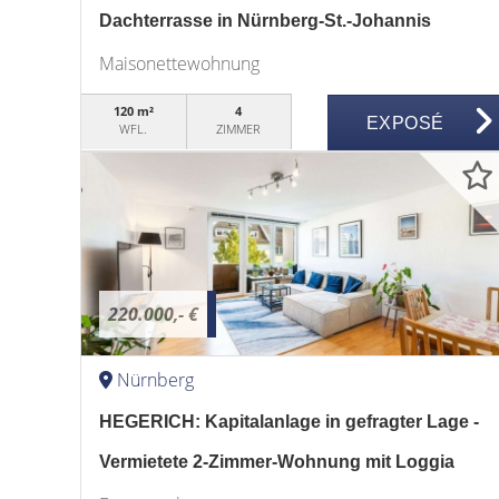
Dachterrasse in Nürnberg-St.-Johannis
Maisonettewohnung
120 m²
4
EXPOSÉ
WFL.
ZIMMER
220.000,- €
Nürnberg
HEGERICH: Kapitalanlage in gefragter Lage -
Vermietete 2-Zimmer-Wohnung mit Loggia