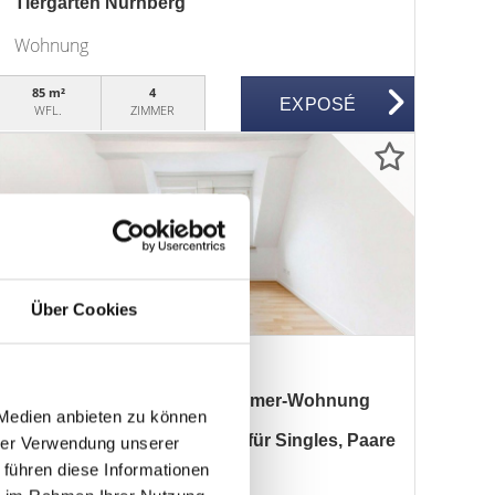
Tiergarten Nürnberg
Wohnung
85 m²
4
EXPOSÉ
WFL.
ZIMMER
150.000,- €
Über Cookies
Nürnberg
HEGERICH: Attraktive 2-Zimmer-Wohnung
 Medien anbieten zu können
mit Dachgeschoss-Charme für Singles, Paare
hrer Verwendung unserer
 führen diese Informationen
oder Kapitalanleger