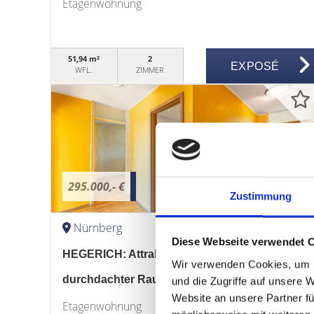
Etagenwohnung
51,94 m²
2
EXPOSÉ
WFL.
ZIMMER
295.000,- €
Zustimmung
Nürnberg
Diese Webseite verwendet 
HEGERICH: Attraktive Wohnung mit
Wir verwenden Cookies, um I
durchdachter Raumaufteilung in Nürnberg
und die Zugriffe auf unsere 
Website an unsere Partner fü
Etagenwohnung