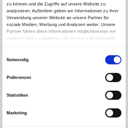
zu können und die Zugriffe auf unsere Website zu
analysieren. Außerdem geben wir Informationen zu Ihrer
Verwendung unserer Website an unsere Partner für
soziale Medien, Werbung und Analysen weiter. Unsere
Partner führen diese Informationen möglicherweise mit
weiteren Daten zusammen, die Sie ihnen bereitgestellt
haben oder die sie im Rahmen Ihrer Nutzung der Dienste
gesammelt haben.
Einwilligungsauswahl
Notwendig
Ich habe die
Datenschutzerklärung
zur Kenntnis genommen. Ich stimme
zu, dass meine Angaben und Daten zur Beantwortung meiner Anfrage
elektronisch erhoben und gespeichert werden.
Präferenzen
Hinweis: Sie können Ihre Einwilligung jederzeit für die Zukunft per E-Mail
an info@hegerich-immobilien.de widerrufen. *
Statistiken
* Pflichtfelder
Absenden
Marketing