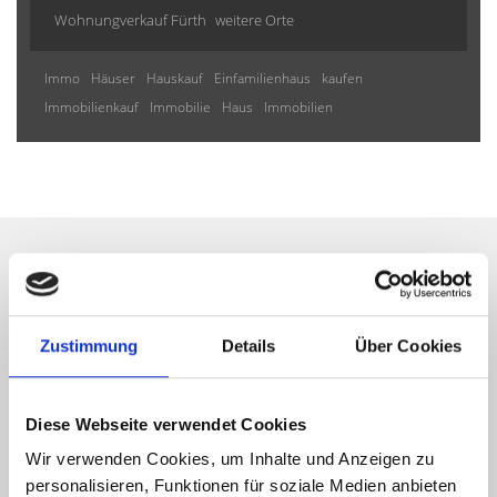
Wohnungverkauf Fürth
weitere Orte
Immo
Häuser
Hauskauf
Einfamilienhaus
kaufen
Immobilienkauf
Immobilie
Haus
Immobilien
Wir informieren Sie
automatisch über passende
Zustimmung
Details
Über Cookies
neue Angebote
Diese Webseite verwendet Cookies
Wir verwenden Cookies, um Inhalte und Anzeigen zu
personalisieren, Funktionen für soziale Medien anbieten