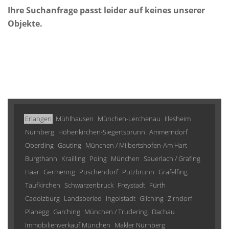
Ihre Suchanfrage passt leider auf keines unserer
Objekte.
Erlangen
Mühlhausen
München-Lerchenau
Illesheim
Nürnberg
Höhenkirchen-Siegertsbrunn
Ammerndorf
Oberding
Gauting
München / Milbertshofen-Am Hart
Burgthann
Krailling
Poing
München
Sauerlach / Grafing
Haar
Germering
Puschendorf
Putzbrunn
Gräfelfing
Taufkirchen
Schwarzenbruck
Freystadt
Fürth
Cadolzburg
Landsberied
Ingolstadt
Gilching
Zirndorf
Planegg
Garching
München / Trudering
Dachau
Immobilienverkauf München
Makler Nürnberg