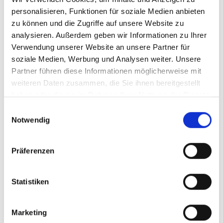
personalisieren, Funktionen für soziale Medien anbieten
Krailling
Illesheim
München / Pasing
Planegg
zu können und die Zugriffe auf unsere Website zu
Landsberied
Burgthann
analysieren. Außerdem geben wir Informationen zu Ihrer
München / Milbertshofen-Am Hart
Zirndorf
Germering
Verwendung unserer Website an unsere Partner für
Sauerlach / Grafing
Gilching
München / Trudering
soziale Medien, Werbung und Analysen weiter. Unsere
Partner führen diese Informationen möglicherweise mit
Taufkirchen
Garching
Puschendorf
Ammerndorf
Fürth
weiteren Daten zusammen, die Sie ihnen bereitgestellt
Schwarzenbruck
Freystadt
Dachau
München-Lerchenau
haben oder die sie im Rahmen Ihrer Nutzung der Dienste
Oberding
Gauting
Erlangen
Putzbrunn
Ingolstadt
gesammelt haben.
Einwilligungsauswahl
München
Nürnberg
Höhenkirchen-Siegertsbrunn
Haar
Notwendig
Gräfelfing
Cadolzburg
Mühlhausen
Immobilienverkauf München
Makler Nürnberg
Wohnungverkauf Fürth
weitere Orte
Präferenzen
Einfamilienhaus
Immobilienkauf
Eigentumswohnung
Hauskauf
Statistiken
Wohnungsanzeigen
Eigentumswohnungen
Wohnung
Immobilien
kaufen
Einfamilienhäuser
Wohnung suche
Marketing
Immobilie
Haus
Häuser
Immo
Wohnungen