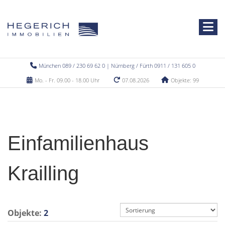
München 089 / 230 69 62 0 | Nürnberg / Fürth 0911 / 131 605 0
Mo. - Fr. 09.00 - 18.00 Uhr
07.08.2026
Objekte: 99
Einfamilienhaus
Krailling
Objekte:
2