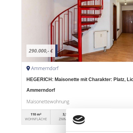
290.000,- €
Ammerndorf
HEGERICH: Maisonette mit Charakter: Platz, Lich
Ammerndorf
Maisonettewohnung
110 m²
3,5
WG50497
WOHNFLÄCHE
ZIMMER
OBJEKTNUMMER