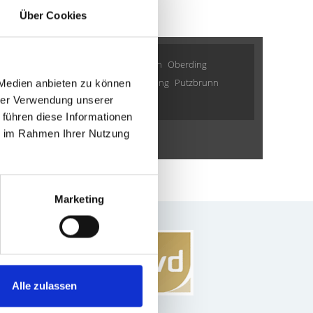
Über Cookies
stadt
Germering
Krailling
Taufkirchen
Oberding
im
Garching
Poing
Cadolzburg
Gilching
Putzbrunn
 Medien anbieten zu können
hrer Verwendung unserer
Fürth
weitere Orte
 führen diese Informationen
ie im Rahmen Ihrer Nutzung
mobilie
kaufen
Marketing
Alle zulassen