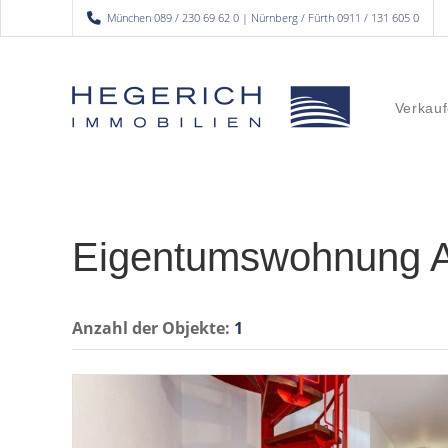
München 089 / 230 69 62 0 | Nürnberg / Fürth 0911 / 131 605 0
Verkauf
Eigentumswohnung 
Anzahl der
Objekte:
1