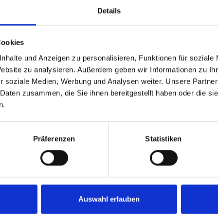
Details
Cookies
ing
Landsberied
München-Lerchenau
Sauerlach / Grafing
Ingolstadt
Frey
enbruck
Burgthann
Mühlhausen
Fürth
Erlangen
Gräfelfing
Haar
Illeshe
nhalte und Anzeigen zu personalisieren, Funktionen für soziale
Website zu analysieren. Außerdem geben wir Informationen zu I
n-Am Hart
Immobilienverkauf München
Makler Nürnberg
Wohnungverkauf 
r soziale Medien, Werbung und Analysen weiter. Unsere Partner
 Daten zusammen, die Sie ihnen bereitgestellt haben oder die s
uche
Wohnungsanzeigen
Immo
Wohnung
Immobilienkauf
Wohnungen
Im
n.
Präferenzen
Statistiken
Auswahl erlauben