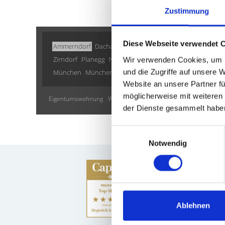
Zustimmung
Diese Webseite verwendet 
Ammerndorf
Dachau
Höhenkirchen-Siegertsbrunn
Gaut
Zirndorf
Planegg
Nürnberg
München / Pasing
Schwarz
Wir verwenden Cookies, um I
und die Zugriffe auf unsere 
München
München / Trudering
München / Milbertshofe
Website an unsere Partner fü
möglicherweise mit weiteren
Eigentumswohnung
Wohnung suche
Immobilien
Wohnungss
der Dienste gesammelt habe
Einwilligungsauswahl
Notwendig
Ablehnen