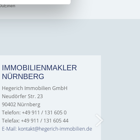
DuEinen
IMMOBILIENMAKLER
IMMO
NÜRNBERG
FÜRT
Hegerich Immobilien GmbH
Hegeric
Neudörfer Str. 23
Hans-Bor
90402 Nürnberg
90763 Fü
Telefon: +49 911 / 131 605 0
Telefon: 
Telefax: +49 911 / 131 605 44
Telefax: 
E-Mail: kontakt@hegerich-immobilien.de
E-Mail: 