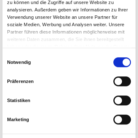
zu können und die Zugriffe auf unsere Website zu
analysieren. Außerdem geben wir Informationen zu Ihrer
München-Lerchenau
Krailling
Erlangen
Ingolstadt
Verwendung unserer Website an unsere Partner für
Oberding
Fürth
Nürnberg
Gauting
Dachau
Cadolzburg
soziale Medien, Werbung und Analysen weiter. Unsere
Germering
Illesheim
Garching
Haar
Mühlhausen
Partner führen diese Informationen möglicherweise mit
Taufkirchen
Puschendorf
Freystadt
Burgthann
Gilching
weiteren Daten zusammen, die Sie ihnen bereitgestellt
Zirndorf
Poing
München / Milbertshofen-Am Hart
haben oder die sie im Rahmen Ihrer Nutzung der Dienste
Sauerlach / Grafing
Putzbrunn
Landsberied
Gräfelfing
gesammelt haben.
Einwilligungsauswahl
Ammerndorf
München / Trudering
München / Pasing
Notwendig
Schwarzenbruck
Planegg
München
Immobilienverkauf München
Makler Nürnberg
Präferenzen
Wohnungverkauf Fürth
weitere Orte
Statistiken
Immobilie
Immobilienkauf
Häuser
kaufen
Immobilien
Hauskauf
Immo
Marketing