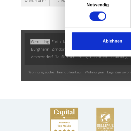
WOHNFLÄCHE
ZIMMER
OBJEKTNUMMER
Notwendig
Ablehnen
Germering
Fürth
München / Milbertshofen-Am Hart
Müh
Burgthann
Zirndorf
München / Trudering
Landsberied
Ammerndorf
Taufkirchen
Poing
Putzbrunn
Gräfelfing
Wohnung suche
Immobilienkauf
Wohnungen
Eigentumswoh