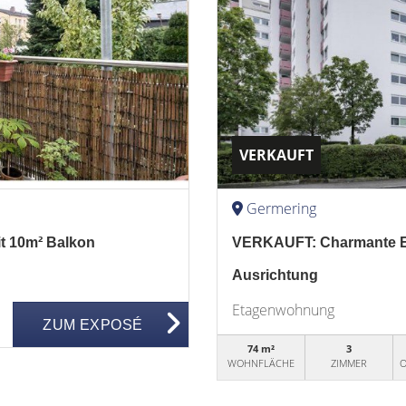
VERKAUFT
Germering
 10m² Balkon
VERKAUFT: Charmante E
Ausrichtung
Etagenwohnung
ZUM EXPOSÉ
74 m²
3
WOHNFLÄCHE
ZIMMER
O