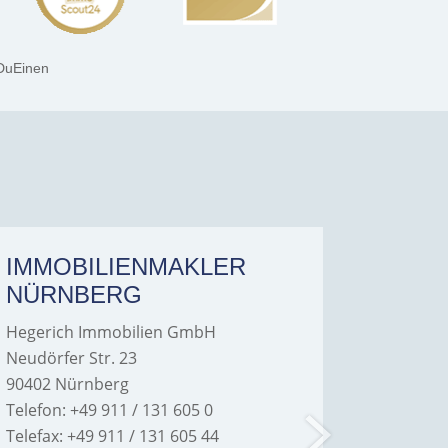
DuEinen
IMMOBILIENMAKLER
IMMO
NÜRNBERG
FÜRT
Hegerich Immobilien GmbH
Hegeric
Neudörfer Str. 23
Hans-Bor
90402 Nürnberg
90763 Fü
Telefon: +49 911 / 131 605 0
Telefon: 
Telefax: +49 911 / 131 605 44
Telefax: 