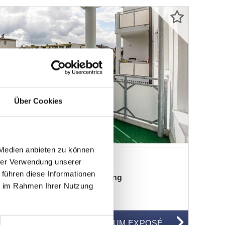
Über Cookies
 Medien anbieten zu können
hrer Verwendung unserer
 führen diese Informationen
nung mit Balkon in Germering
ie im Rahmen Ihrer Nutzung
WG98253
ZUM EXPOSÉ