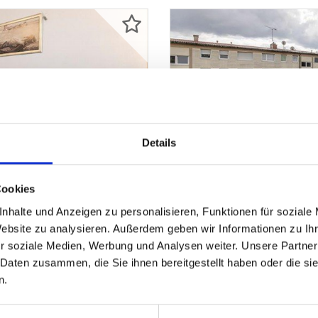
Details
VERKAUFT
Cookies
nhalte und Anzeigen zu personalisieren, Funktionen für soziale
Germering
Website zu analysieren. Außerdem geben wir Informationen zu I
r soziale Medien, Werbung und Analysen weiter. Unsere Partner
Germering
VERKAUFT: 2-Zimmer-Woh
 Daten zusammen, die Sie ihnen bereitgestellt haben oder die s
Etagenwohnung
n.
57,50 m²
2
ZUM EXPOSÉ