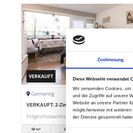
Zustimmung
VERKAUFT
Diese Webseite verwendet 
Wir verwenden Cookies, um I
Germering
und die Zugriffe auf unsere 
Website an unsere Partner fü
VERKAUFT: 2-Zimmer-Wohnung mit Balkon in 
möglicherweise mit weiteren
Erdgeschosswohnung
der Dienste gesammelt habe
58 m²
2
WG98120
Einwilligungsauswahl