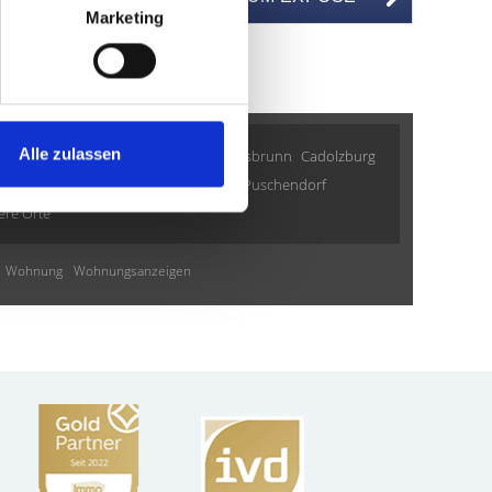
BJEKTNUMMER
Marketing
Alle zulassen
München
Haar
Höhenkirchen-Siegertsbrunn
Cadolzburg
ing
München-Lerchenau
Nürnberg
Puschendorf
ere Orte
Wohnung
Wohnungsanzeigen