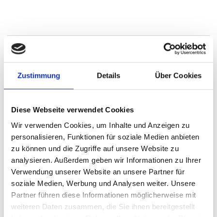
Haar
Landsberied
Burgthann
Cadolzburg
Planegg
Poing
München
Gilching
Zustimmung
Details
Über Cookies
München / Milbertshofen-Am Hart
Ammerndorf
Nürnberg
Oberding
Höhenkirchen-Siegertsbrunn
Puschendorf
Sauerlach / Grafing
München / Trudering
Putzbrunn
Diese Webseite verwendet Cookies
Garching
Illesheim
Taufkirchen
Gräfelfing
Freystadt
Wir verwenden Cookies, um Inhalte und Anzeigen zu
Mühlhausen
München / Pasing
Schwarzenbruck
Fürth
personalisieren, Funktionen für soziale Medien anbieten
Erlangen
Ingolstadt
Dachau
Germering
zu können und die Zugriffe auf unsere Website zu
München-Lerchenau
Gauting
Krailling
analysieren. Außerdem geben wir Informationen zu Ihrer
Immobilienverkauf München
Makler Nürnberg
Verwendung unserer Website an unsere Partner für
Wohnungverkauf Fürth
weitere Orte
soziale Medien, Werbung und Analysen weiter. Unsere
Partner führen diese Informationen möglicherweise mit
Eigentumswohnungen
Immo
Wohnung suche
Reihenhaus
weiteren Daten zusammen, die Sie ihnen bereitgestellt