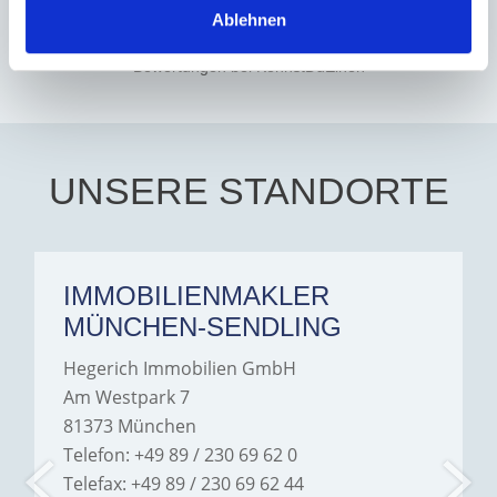
everything. Amelie is
Ablehnen
amazing at what she does
Hegerich Immobilien GmbH
hat
5
von
5
Sterne
|
162
very confident, smart and
kind. Best of luck to her in
Bewertungen
bei KennstDuEinen
all her endeavors. Thank
you. Aalia jeelani.
UNSERE STANDORTE
IMMOBILIENMAKLER
MÜNCHEN-SENDLING
Hegerich Immobilien GmbH
Am Westpark 7
81373 München
Telefon: +49 89 / 230 69 62 0
Telefax: +49 89 / 230 69 62 44