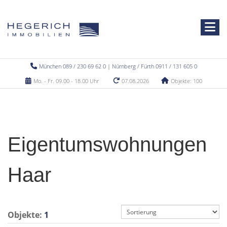
München 089 / 230 69 62 0 | Nürnberg / Fürth 0911 / 131 605 0
Mo. - Fr. 09.00 - 18.00 Uhr
07.08.2026
Objekte: 100
Eigentumswohnungen
Haar
Objekte:
1