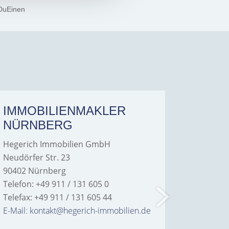
DuEinen
IMMOBILIENMAKLER
IMMO
NÜRNBERG
FÜRT
Hegerich Immobilien GmbH
Hegeric
Neudörfer Str. 23
Hans-Bor
90402 Nürnberg
90763 Fü
Telefon: +49 911 / 131 605 0
Telefon: 
Telefax: +49 911 / 131 605 44
Telefax: 
E-Mail: kontakt@hegerich-immobilien.de
E-Mail: 