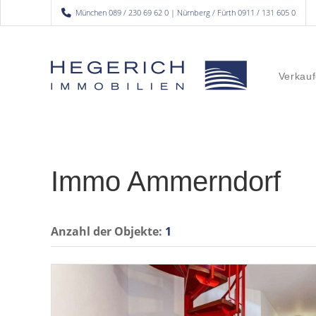
München 089 / 230 69 62 0 | Nürnberg / Fürth 0911 / 131 605 0
Verkauf
Immo Ammerndorf
Anzahl der
Objekte:
1