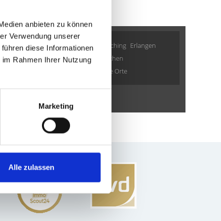
 Medien anbieten zu können
hrer Verwendung unserer
ng
Zirndorf
Krailling
Cadolzburg
Garching
Erlangen
 führen diese Informationen
warzenbruck
Fürth
München
Taufkirchen
ie im Rahmen Ihrer Nutzung
rnberg
Wohnungverkauf Fürth
weitere Orte
Eigentumswohnung
Marketing
Alle zulassen