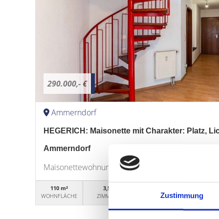
290.000,- €
Ammerndorf
HEGERICH: Maisonette mit Charakter: Platz, Lich
Ammerndorf
Maisonettewohnung
110 m²
3,5
WG50497
Zustimmung
WOHNFLÄCHE
ZIMMER
OBJEKTNUMMER