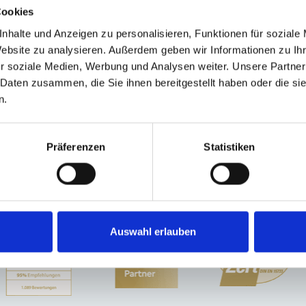
Cookies
nhalte und Anzeigen zu personalisieren, Funktionen für soziale
Website zu analysieren. Außerdem geben wir Informationen zu I
München-Lerchenau
Puschendorf
Mühlhausen
Germering
Poing
Gauti
r soziale Medien, Werbung und Analysen weiter. Unsere Partner
ürnberg
Dachau
Gräfelfing
Putzbrunn
Freystadt
Gilching
Oberding
Sch
 Daten zusammen, die Sie ihnen bereitgestellt haben oder die s
en / Trudering
München / Pasing
Immobilienverkauf München
Makler Nü
n.
n
Eigentumswohnungen
Immobilien
kaufen
Wohnung suche
Immobilienkauf
Präferenzen
Statistiken
Auswahl erlauben