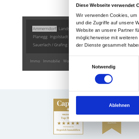
Diese Webseite verwendet 
Wir verwenden Cookies, um I
und die Zugriffe auf unsere 
Ammerndorf
Landsberied
Höhenkirchen-Siegertsbrunn
Website an unsere Partner fü
Planegg
Ingolstadt
München / Milbertshofen-Am Hart
N
möglicherweise mit weiteren
Sauerlach / Grafing
Vaterstetten
Haar
Burgthann
Münch
der Dienste gesammelt habe
Einwilligungsauswahl
Immo
Immobilie
Wohnung
Wohnungen
Wohnungsanzeige
Notwendig
Ablehnen