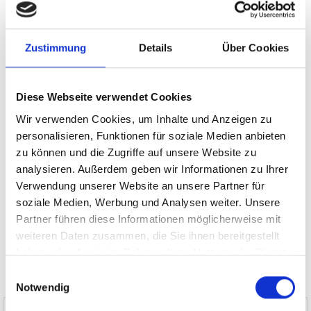
Oberding
Ammerndorf
Freystadt
München / Trudering
München / Milbertshofen-Am Hart
Garching
Höhenkirchen-Siegertsbrunn
Gräfelfing
Illesheim
Dachau
Zustimmung
Details
Über Cookies
Poing
Taufkirchen
Ingolstadt
Gauting
Haar
München / Pasing
Cadolzburg
Putzbrunn
Burgthann
Diese Webseite verwendet Cookies
Krailling
Mühlhausen
München-Lerchenau
Landsberied
Wir verwenden Cookies, um Inhalte und Anzeigen zu
Erlangen
Gilching
Germering
Sauerlach / Grafing
Fürth
personalisieren, Funktionen für soziale Medien anbieten
Schwarzenbruck
Planegg
Puschendorf
Zirndorf
zu können und die Zugriffe auf unsere Website zu
Nürnberg
Immobilienverkauf München
Makler Nürnberg
analysieren. Außerdem geben wir Informationen zu Ihrer
Wohnungverkauf Fürth
weitere Orte
Verwendung unserer Website an unsere Partner für
soziale Medien, Werbung und Analysen weiter. Unsere
Immobilie
Häuser
Einfamilienhäuser
Einfamilienhaus
kaufen
Partner führen diese Informationen möglicherweise mit
Hauskauf
Immobilienkauf
Immobilien
Immo
weiteren Daten zusammen, die Sie ihnen bereitgestellt
haben oder die sie im Rahmen Ihrer Nutzung der Dienste
gesammelt haben.
Einwilligungsauswahl
Notwendig
Mehr Infos