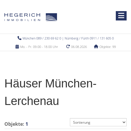
München 089 / 230 69 62 0 | Nürnberg / Fürth 0911 / 131 605 0
Mo. - Fr. 09.00 - 18.00 Uhr
06.08.2026
Objekte: 99
Häuser München-
Lerchenau
Objekte:
1