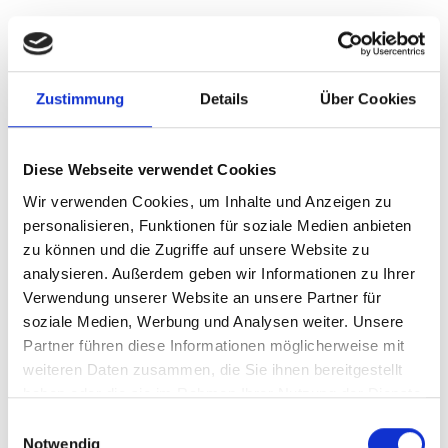
München-Lerchenau
Krailling
München
Zustimmung
Details
Über Cookies
Höhenkirchen-Siegertsbrunn
Freystadt
Germering
Puschendorf
Schwarzenbruck
Taufkirchen
Ingolstadt
Mühlhausen
Oberding
Haar
Putzbrunn
Poing
Diese Webseite verwendet Cookies
München / Milbertshofen-Am Hart
Illesheim
Gauting
Wir verwenden Cookies, um Inhalte und Anzeigen zu
Erlangen
Sauerlach / Grafing
Garching
Nürnberg
personalisieren, Funktionen für soziale Medien anbieten
München / Trudering
Zirndorf
Landsberied
Cadolzburg
zu können und die Zugriffe auf unsere Website zu
Ammerndorf
Planegg
Dachau
Burgthann
Gilching
analysieren. Außerdem geben wir Informationen zu Ihrer
Gräfelfing
Fürth
Immobilienverkauf München
Verwendung unserer Website an unsere Partner für
Makler Nürnberg
Wohnungverkauf Fürth
weitere Orte
soziale Medien, Werbung und Analysen weiter. Unsere
Partner führen diese Informationen möglicherweise mit
Häuser
Hauskauf
kaufen
Immobilienkauf
Immo
Immobilien
weiteren Daten zusammen, die Sie ihnen bereitgestellt
Haus
haben oder die sie im Rahmen Ihrer Nutzung der Dienste
gesammelt haben.
Einwilligungsauswahl
Notwendig