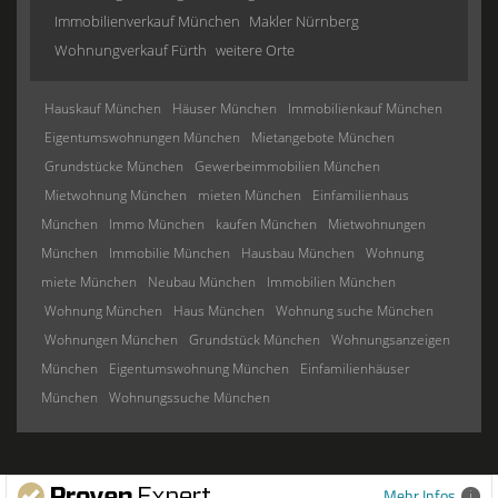
Immobilienverkauf München
Makler Nürnberg
Wohnungverkauf Fürth
weitere Orte
Hauskauf München
Häuser München
Immobilienkauf München
Eigentumswohnungen München
Mietangebote München
Grundstücke München
Gewerbeimmobilien München
Mietwohnung München
mieten München
Einfamilienhaus
München
Immo München
kaufen München
Mietwohnungen
München
Immobilie München
Hausbau München
Wohnung
miete München
Neubau München
Immobilien München
Wohnung München
Haus München
Wohnung suche München
Wohnungen München
Grundstück München
Wohnungsanzeigen
München
Eigentumswohnung München
Einfamilienhäuser
München
Wohnungssuche München
Mehr Infos