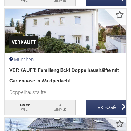
WFL.
ZIMMER
VERKAUFT
München
VERKAUFT: Familienglück! Doppelhaushälfte mit
Gartenoase in Waldperlach!
Doppelhaushälfte
145 m²
4
WFL.
ZIMMER