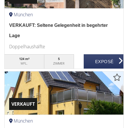
München
VERKAUFT: Seltene Gelegenheit in begehrter
Lage
Doppelhaushälfte
124 m²
5
WFL.
ZIMMER
VERKAUFT
München