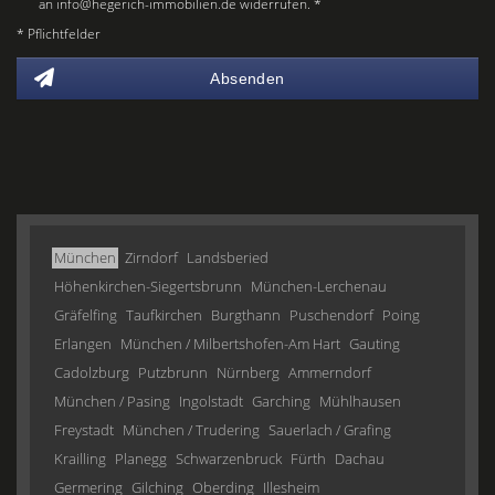
an info@hegerich-immobilien.de widerrufen. *
* Pflichtfelder
Absenden
München
Zirndorf
Landsberied
Höhenkirchen-Siegertsbrunn
München-Lerchenau
Gräfelfing
Taufkirchen
Burgthann
Puschendorf
Poing
Erlangen
München / Milbertshofen-Am Hart
Gauting
Cadolzburg
Putzbrunn
Nürnberg
Ammerndorf
München / Pasing
Ingolstadt
Garching
Mühlhausen
Freystadt
München / Trudering
Sauerlach / Grafing
Krailling
Planegg
Schwarzenbruck
Fürth
Dachau
Germering
Gilching
Oberding
Illesheim