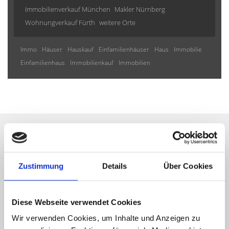
Immobilienverkauf München
Makler Nürnberg
Wohnungverkauf Fürth
weitere Orte
Immo
Häuser
Hauskauf
Einfamilienhäuser
Haus
Immobilie
Einfamilienhaus
Immobilienkauf
Immobilien
Wir informieren Sie
Zustimmung
Details
Über Cookies
automatisch über passende
neue Angebote
Diese Webseite verwendet Cookies
Wir verwenden Cookies, um Inhalte und Anzeigen zu