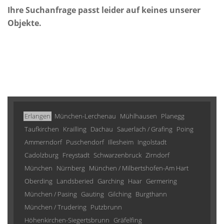
Ihre Suchanfrage passt leider auf keines unserer
Objekte.
Erlangen
München-Lerchenau
Mühlhausen
Planegg
Taufkirchen
Krailling
Dachau
Sauerlach / Grafing
Poing
Ammerndorf
Puschendorf
Illesheim
Ingolstadt
Cadolzburg
Freystadt
Schwarzenbruck
Zirndorf
München
Nürnberg
München / Milbertshofen-Am Hart
Oberding
Landsberied
Garching
Haar
Germering
München / Pasing
Gauting
Gilching
Burgthann
München / Trudering
Putzbrunn
Höhenkirchen-Siegertsbrunn
Gräfelfing