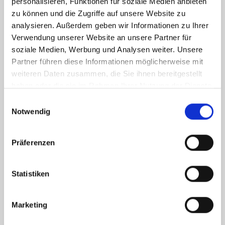
personalisieren, Funktionen für soziale Medien anbieten
zu können und die Zugriffe auf unsere Website zu
analysieren. Außerdem geben wir Informationen zu Ihrer
Verwendung unserer Website an unsere Partner für
soziale Medien, Werbung und Analysen weiter. Unsere
Partner führen diese Informationen möglicherweise mit
weiteren Daten zusammen, die Sie ihnen bereitgestellt
haben oder die sie im Rahmen Ihrer Nutzung der Dienste
gesammelt haben.
Einwilligungsauswahl
Notwendig
Ich habe die
Datenschutzerklärung
zur Kenntnis genommen. Ich stimme
zu, dass meine Angaben und Daten zur Beantwortung meiner Anfrage
Präferenzen
elektronisch erhoben und gespeichert werden.
Hinweis: Sie können Ihre Einwilligung jederzeit für die Zukunft per E-Mail
an info@hegerich-immobilien.de widerrufen. *
Statistiken
* Pflichtfelder
Marketing
Absenden