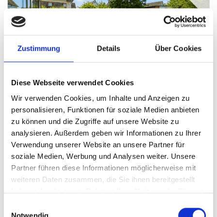
598.000,- €
Zustimmung
Details
Über Cookies
Cadolzburg
Diese Webseite verwendet Cookies
HEGERICH: Von Gartentraum & jede menge Platz -
Wir verwenden Cookies, um Inhalte und Anzeigen zu
komfortabel ausgebautes Einfamilienhaus in
personalisieren, Funktionen für soziale Medien anbieten
Cadolzburg
zu können und die Zugriffe auf unsere Website zu
analysieren. Außerdem geben wir Informationen zu Ihrer
Reihenendhaus
Verwendung unserer Website an unsere Partner für
soziale Medien, Werbung und Analysen weiter. Unsere
218 m²
5
Partner führen diese Informationen möglicherweise mit
WOHNFLÄCHE
ZIMMER
weiteren Daten zusammen, die Sie ihnen bereitgestellt
haben oder die sie im Rahmen Ihrer Nutzung der Dienste
gesammelt haben.
Einwilligungsauswahl
Notwendig