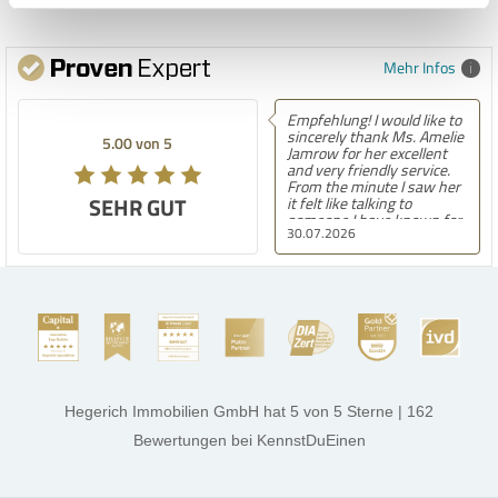
Mehr Infos
Empfehlung! I would like to
sincerely thank Ms. Amelie
5.00 von 5
Jamrow for her excellent
and very friendly service.
From the minute I saw her
SEHR GUT
it felt like talking to
someone I have known for
30.07.2026
a long time. She was so
kind to me and my family.
The only thing I can say is
she found the perfect
house for us. She always
kept in touch with us
always kept us updated and
made sure we were
comfortable with
everything. Amelie is
amazing at what she does
Hegerich Immobilien GmbH
hat
5
von
5
Sterne
|
162
very confident, smart and
kind. Best of luck to her in
Bewertungen
bei KennstDuEinen
all her endeavors. Thank
you. Aalia jeelani.