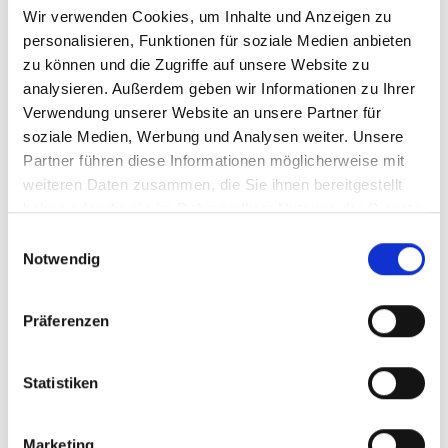
Wir verwenden Cookies, um Inhalte und Anzeigen zu
personalisieren, Funktionen für soziale Medien anbieten
zu können und die Zugriffe auf unsere Website zu
Schwarzenbruck
Puschendorf
Nürnberg
Zirndorf
analysieren. Außerdem geben wir Informationen zu Ihrer
Burgthann
München / Trudering
München-Lerchenau
Verwendung unserer Website an unsere Partner für
Dachau
Garching
Gilching
Putzbrunn
Erlangen
soziale Medien, Werbung und Analysen weiter. Unsere
Oberding
Cadolzburg
Krailling
Haar
Partner führen diese Informationen möglicherweise mit
Höhenkirchen-Siegertsbrunn
Illesheim
Germering
weiteren Daten zusammen, die Sie ihnen bereitgestellt
München
Gräfelfing
Landsberied
Planegg
Mühlhausen
haben oder die sie im Rahmen Ihrer Nutzung der Dienste
Gauting
Fürth
Poing
Ingolstadt
München / Pasing
gesammelt haben.
Einwilligungsauswahl
Taufkirchen
Freystadt
Ammerndorf
Notwendig
München / Milbertshofen-Am Hart
Immobilienverkauf München
Makler Nürnberg
Präferenzen
Wohnungverkauf Fürth
weitere Orte
Statistiken
Einfamilienhäuser
kaufen
Immobilien
Immobilienkauf
Reihenhaus
Haus
Wohnung
Wohnungsanzeigen
Immo
Einfamilienhaus
Immobilie
Wohnungssuche
Wohnungen
Marketing