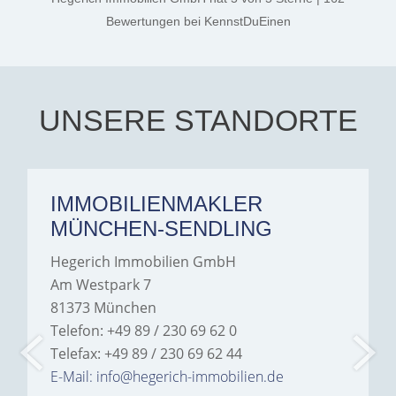
very confident, smart and
kind. Best of luck to her in
Bewertungen
bei KennstDuEinen
all her endeavors. Thank
you. Aalia jeelani.
UNSERE STANDORTE
IMMOBILIENMAKLER
MÜNCHEN-SENDLING
Hegerich Immobilien GmbH
Am Westpark 7
81373 München
Telefon: +49 89 / 230 69 62 0
Telefax: +49 89 / 230 69 62 44
E-Mail: info@hegerich-immobilien.de