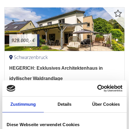
929.000,- €
Schwarzenbruck
HEGERICH: Exklusives Architektenhaus in
idyllischer Waldrandlage
Einfamilienhaus
200 m²
6
Zustimmung
Details
Über Cookies
WOHNFLÄCHE
ZIMMER
Diese Webseite verwendet Cookies