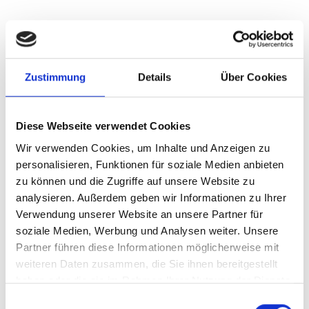
München-Lerchenau
Krailling
München
Höhenkirchen-Siegertsbrunn
Oberding
München / Pasing
Zustimmung
Details
Über Cookies
Ingolstadt
München / Milbertshofen-Am Hart
Garching
Freystadt
Erlangen
Sauerlach / Grafing
Puschendorf
Schwarzenbruck
Putzbrunn
Mühlhausen
Haar
Diese Webseite verwendet Cookies
Taufkirchen
Nürnberg
Poing
Cadolzburg
Fürth
Wir verwenden Cookies, um Inhalte und Anzeigen zu
Illesheim
Gräfelfing
Gauting
Gilching
Vaterstetten
personalisieren, Funktionen für soziale Medien anbieten
Dachau
Zirndorf
Burgthann
Germering
zu können und die Zugriffe auf unsere Website zu
München / Trudering
Landsberied
Ammerndorf
analysieren. Außerdem geben wir Informationen zu Ihrer
Immobilienverkauf München
Makler Nürnberg
Verwendung unserer Website an unsere Partner für
soziale Medien, Werbung und Analysen weiter. Unsere
Wohnungverkauf Fürth
weitere Orte
Partner führen diese Informationen möglicherweise mit
weiteren Daten zusammen, die Sie ihnen bereitgestellt
Hauskauf
Haus
Häuser
Immobilie
Immobilienkauf
kaufen
haben oder die sie im Rahmen Ihrer Nutzung der Dienste
Immo
gesammelt haben.
Einwilligungsauswahl