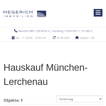
München 089 / 230 69 62 0 | Nürnberg / Fürth 0911 / 131 605 0
Mo. - Fr. 09.00 - 18.00 Uhr
05.08.2026
Objekte: 100
Hauskauf München-
Lerchenau
Objekte:
1