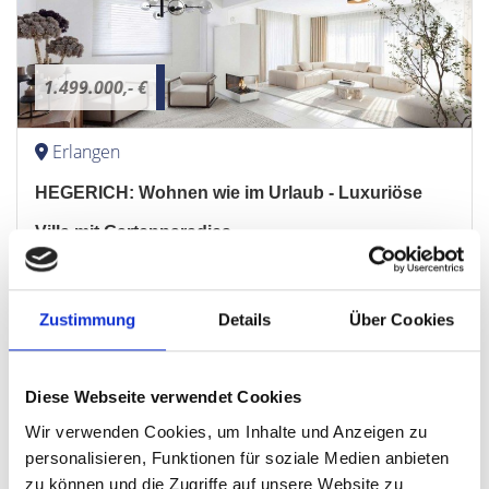
1.499.000,- €
Erlangen
HEGERICH: Wohnen wie im Urlaub - Luxuriöse
Villa mit Gartenparadies
Villa
Zustimmung
Details
Über Cookies
291 m²
6
WOHNFLÄCHE
ZIMMER
Diese Webseite verwendet Cookies
Wir verwenden Cookies, um Inhalte und Anzeigen zu
personalisieren, Funktionen für soziale Medien anbieten
zu können und die Zugriffe auf unsere Website zu