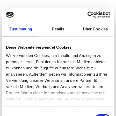
Oberding
Haar
Landsberied
Höhenkirchen-Siegertsbrunn
Illesheim
Planegg
Gilching
Zustimmung
Details
Über Cookies
München / Pasing
Puschendorf
Erlangen
Vaterstetten
Germering
Dachau
München / Trudering
Schwarzenbruck
Krailling
Zirndorf
München-Lerchenau
Diese Webseite verwendet Cookies
Ammerndorf
Cadolzburg
Poing
Burgthann
Ingolstadt
Wir verwenden Cookies, um Inhalte und Anzeigen zu
Putzbrunn
Freystadt
Nürnberg
Gräfelfing
Garching
personalisieren, Funktionen für soziale Medien anbieten
Sauerlach / Grafing
Taufkirchen
Gauting
Fürth
zu können und die Zugriffe auf unsere Website zu
München / Milbertshofen-Am Hart
München
analysieren. Außerdem geben wir Informationen zu Ihrer
Immobilienverkauf München
Makler Nürnberg
Verwendung unserer Website an unsere Partner für
soziale Medien, Werbung und Analysen weiter. Unsere
Wohnungverkauf Fürth
weitere Orte
Partner führen diese Informationen möglicherweise mit
weiteren Daten zusammen, die Sie ihnen bereitgestellt
Einfamilienhäuser
Häuser
Einfamilienhaus
Haus
Immobilie
haben oder die sie im Rahmen Ihrer Nutzung der Dienste
Hauskauf
Immo
Immobilien
Immobilienkauf
gesammelt haben.
Einwilligungsauswahl