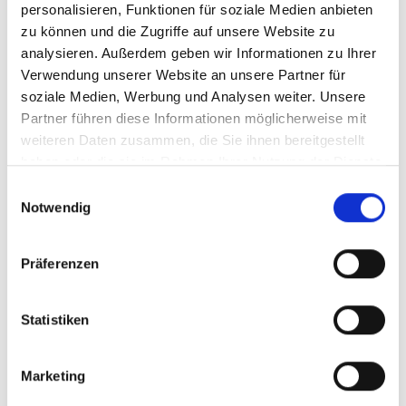
personalisieren, Funktionen für soziale Medien anbieten
Schwarzenbruck
Höhenkirchen-Siegertsbrunn
zu können und die Zugriffe auf unsere Website zu
Taufkirchen
Ingolstadt
Oberding
Krailling
Poing
analysieren. Außerdem geben wir Informationen zu Ihrer
Nürnberg
Gräfelfing
Illesheim
München
Dachau
Verwendung unserer Website an unsere Partner für
Sauerlach / Grafing
Haar
Garching
Ammerndorf
soziale Medien, Werbung und Analysen weiter. Unsere
Putzbrunn
München-Lerchenau
Zirndorf
Partner führen diese Informationen möglicherweise mit
München / Trudering
Gilching
Planegg
Landsberied
weiteren Daten zusammen, die Sie ihnen bereitgestellt
München / Pasing
Burgthann
Germering
haben oder die sie im Rahmen Ihrer Nutzung der Dienste
München / Milbertshofen-Am Hart
Mühlhausen
Erlangen
gesammelt haben.
Einwilligungsauswahl
Gauting
Cadolzburg
Fürth
Freystadt
Notwendig
Immobilienverkauf München
Makler Nürnberg
Wohnungverkauf Fürth
weitere Orte
Präferenzen
Haus
Wohnungssuche
Wohnungen
Eigentumswohnung
Statistiken
Hauskauf
Immobilie
Immobilienkauf
Einfamilienhaus
Immo
Eigentumswohnungen
kaufen
Reihenhaus
Immobilien
Wohnung
Häuser
Wohnung suche
Wohnungsanzeigen
Marketing