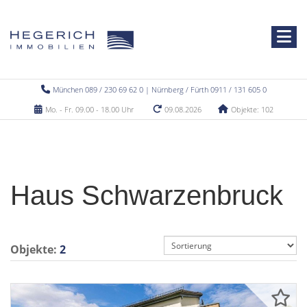
München 089 / 230 69 62 0 | Nürnberg / Fürth 0911 / 131 605 0
Mo. - Fr. 09.00 - 18.00 Uhr
09.08.2026
Objekte: 102
Haus Schwarzenbruck
Objekte:
2