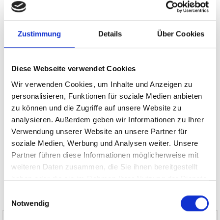
Landsberied
Gilching
München / Milbertshofen-Am Hart
Höhenkirchen-Siegertsbrunn
Putzbrunn
Krailling
Garching
Gräfelfing
Ammerndorf
München / Trudering
Zustimmung
Details
Über Cookies
München / Pasing
Sauerlach / Grafing
Burgthann
Zirndorf
Taufkirchen
Poing
Ingolstadt
Schwarzenbruck
Diese Webseite verwendet Cookies
Germering
Puschendorf
Haar
Gauting
Dachau
Erlangen
Wir verwenden Cookies, um Inhalte und Anzeigen zu
Mühlhausen
Nürnberg
Fürth
Illesheim
Freystadt
personalisieren, Funktionen für soziale Medien anbieten
München
Oberding
Cadolzburg
Planegg
zu können und die Zugriffe auf unsere Website zu
Immobilienverkauf München
Makler Nürnberg
analysieren. Außerdem geben wir Informationen zu Ihrer
Wohnungverkauf Fürth
weitere Orte
Verwendung unserer Website an unsere Partner für
soziale Medien, Werbung und Analysen weiter. Unsere
Immobilie
Einfamilienhaus
Hauskauf
Einfamilienhäuser
Partner führen diese Informationen möglicherweise mit
Immobilienkauf
Immo
Haus
kaufen
Immobilien
Reihenhaus
weiteren Daten zusammen, die Sie ihnen bereitgestellt
haben oder die sie im Rahmen Ihrer Nutzung der Dienste
gesammelt haben.
Einwilligungsauswahl
Notwendig
Mehr Infos