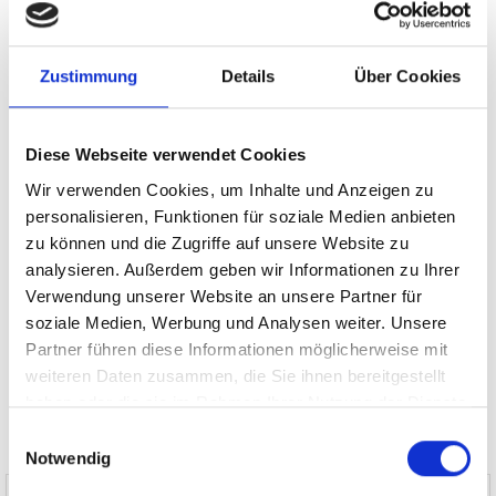
Gauting
Nürnberg
Landsberied
München / Trudering
Sauerlach / Grafing
Fürth
Putzbrunn
Germering
Dachau
Erlangen
Puschendorf
Garching
Cadolzburg
Gilching
Zustimmung
Details
Über Cookies
Ingolstadt
Illesheim
Poing
Zirndorf
Planegg
Krailling
München-Lerchenau
Freystadt
Gräfelfing
München
Diese Webseite verwendet Cookies
Mühlhausen
Oberding
München / Pasing
Haar
Wir verwenden Cookies, um Inhalte und Anzeigen zu
Schwarzenbruck
Höhenkirchen-Siegertsbrunn
personalisieren, Funktionen für soziale Medien anbieten
Taufkirchen
München / Milbertshofen-Am Hart
Burgthann
zu können und die Zugriffe auf unsere Website zu
Immobilienverkauf München
Makler Nürnberg
analysieren. Außerdem geben wir Informationen zu Ihrer
Wohnungverkauf Fürth
weitere Orte
Verwendung unserer Website an unsere Partner für
soziale Medien, Werbung und Analysen weiter. Unsere
Immobilien
Haus
Einfamilienhäuser
Einfamilienhaus
Partner führen diese Informationen möglicherweise mit
Immobilie
Hauskauf
Immobilienkauf
kaufen
Häuser
weiteren Daten zusammen, die Sie ihnen bereitgestellt
haben oder die sie im Rahmen Ihrer Nutzung der Dienste
gesammelt haben.
Einwilligungsauswahl
Notwendig
Mehr Infos