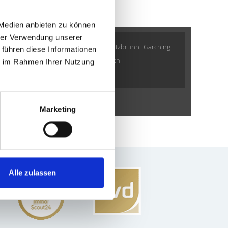
 Medien anbieten zu können
hrer Verwendung unserer
hen
Zirndorf
München / Trudering
Putzbrunn
Garching
 führen diese Informationen
ng
Ingolstadt
Gräfelfing
Gauting
Fürth
ie im Rahmen Ihrer Nutzung
ngverkauf Fürth
weitere Orte
Immobilien
Immobilie
Marketing
Alle zulassen