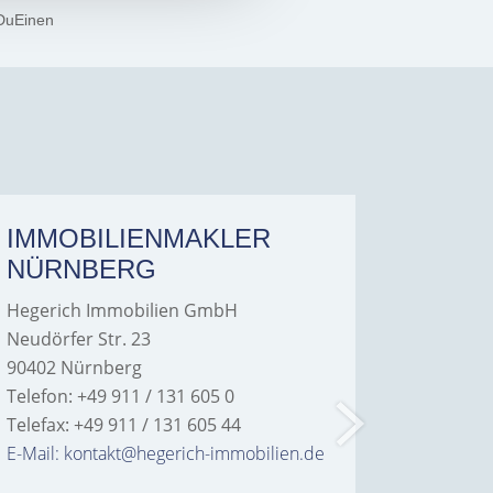
DuEinen
IMMOBILIENMAKLER
IMMO
NÜRNBERG
FÜRT
Hegerich Immobilien GmbH
Hegeric
Neudörfer Str. 23
Hans-Bor
90402 Nürnberg
90763 Fü
Telefon: +49 911 / 131 605 0
Telefon: 
Telefax: +49 911 / 131 605 44
Telefax: 
E-Mail: kontakt@hegerich-immobilien.de
E-Mail: 