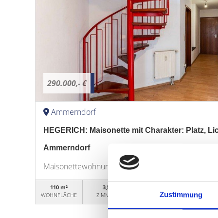
290.000,- €
Ammerndorf
HEGERICH: Maisonette mit Charakter: Platz, Lich
Ammerndorf
Maisonettewohnung
110 m²
3,5
WG50497
Zustimmung
WOHNFLÄCHE
ZIMMER
OBJEKTNUMMER