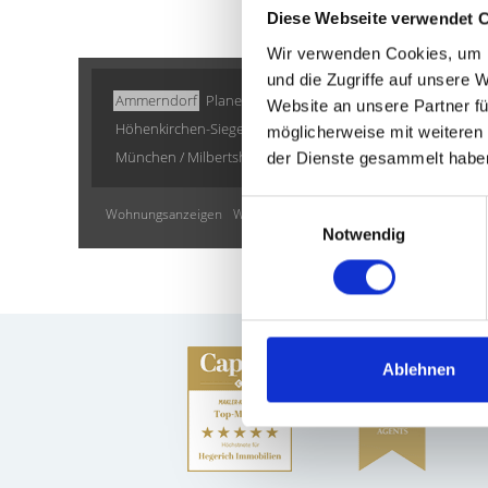
Diese Webseite verwendet 
Wir verwenden Cookies, um I
und die Zugriffe auf unsere 
Ammerndorf
Planegg
München-Lerchenau
Puschendor
Website an unsere Partner fü
Höhenkirchen-Siegertsbrunn
Landsberied
Burgthann
M
möglicherweise mit weiteren
München / Milbertshofen-Am Hart
Gilching
Freystadt
Po
der Dienste gesammelt habe
Einwilligungsauswahl
Wohnungsanzeigen
Wohnungssuche
Eigentumswohnung
I
Notwendig
Ablehnen