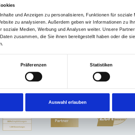
Cookies
nhalte und Anzeigen zu personalisieren, Funktionen für soziale
Website zu analysieren. Außerdem geben wir Informationen zu I
f
Dachau
Erlangen
Illesheim
Mühlhausen
München
Nürnberg
Taufkirc
r soziale Medien, Werbung und Analysen weiter. Unsere Partner
ünchen / Pasing
Oberding
Haar
Cadolzburg
Germering
Sauerlach / Grafi
 Daten zusammen, die Sie ihnen bereitgestellt haben oder die s
ing
Schwarzenbruck
Immobilienverkauf München
Makler Nürnberg
Wohnu
n.
mmo
Wohnung suche
Wohnung
Eigentumswohnungen
Wohnungen
kaufen
Präferenzen
Statistiken
Auswahl erlauben