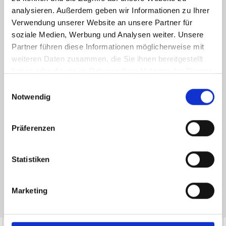
analysieren. Außerdem geben wir Informationen zu Ihrer
Verwendung unserer Website an unsere Partner für
soziale Medien, Werbung und Analysen weiter. Unsere
Partner führen diese Informationen möglicherweise mit
weiteren Daten zusammen, die Sie ihnen bereitgestellt
haben oder die sie im Rahmen Ihrer Nutzung der Dienste
gesammelt haben.
Einwilligungsauswahl
Ich habe die
Datenschutzerklärung
zur Kenntnis genommen. Ich stimme
Notwendig
zu, dass meine Angaben und Daten zur Beantwortung meiner Anfrage
elektronisch erhoben und gespeichert werden.
Präferenzen
Hinweis: Sie können Ihre Einwilligung jederzeit für die Zukunft per E-Mail
an info@hegerich-immobilien.de widerrufen. *
* Pflichtfelder
Statistiken
Absenden
Marketing