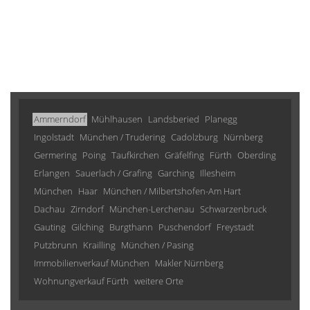
Ammerndorf
Mühlhausen
Landsberied
Planegg
Ingolstadt
München / Trudering
Cadolzburg
Nürnberg
Germering
Poing
Taufkirchen
Gräfelfing
Fürth
Oberding
Erlangen
Sauerlach / Grafing
Garching
Illesheim
München
Haar
München / Milbertshofen-Am Hart
Dachau
Zirndorf
München-Lerchenau
Schwarzenbruck
Gauting
Gilching
Burgthann
Puschendorf
Freystadt
Putzbrunn
Krailling
München / Pasing
Immobilienverkauf München
Makler Nürnberg
Wohnungverkauf Fürth
weitere Orte