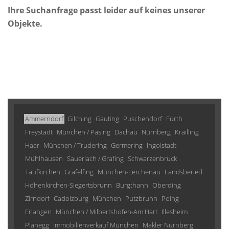
Ihre Suchanfrage passt leider auf keines unserer
Objekte.
Ammerndorf
Gilching
Gauting
Puschendorf
Fürth
Freystadt
München / Pasing
Dachau
Nürnberg
Krailling
Haar
München / Trudering
Germering
Ingolstadt
Mühlhausen
Sauerlach / Grafing
Schwarzenbruck
Taufkirchen
Gräfelfing
München-Lerchenau
Landsberied
Höhenkirchen-Siegertsbrunn
Burgthann
Oberding
Zirndorf
Cadolzburg
München
Putzbrunn
Poing
Erlangen
München / Milbertshofen-Am Hart
Illesheim
Planegg
Immobilienverkauf München
Makler Nürnberg