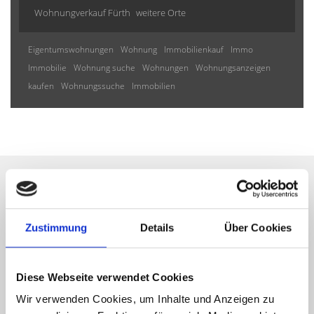
Wohnungverkauf Fürth
weitere Orte
Eigentumswohnungen
Wohnung
Immobilienkauf
Immo
Immobilie
Wohnung suche
Wohnungen
Wohnungsanzeigen
kaufen
Wohnungssuche
Immobilien
Wir informieren Sie
Zustimmung
Details
Über Cookies
automatisch über passende
neue Angebote
Diese Webseite verwendet Cookies
Wir verwenden Cookies, um Inhalte und Anzeigen zu