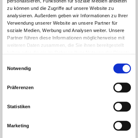
personalisieren, Funktionen für soziale Medien anbieten
zu können und die Zugriffe auf unsere Website zu
analysieren. Außerdem geben wir Informationen zu Ihrer
Verwendung unserer Website an unsere Partner für
soziale Medien, Werbung und Analysen weiter. Unsere
Partner führen diese Informationen möglicherweise mit
weiteren Daten zusammen, die Sie ihnen bereitgestellt
haben oder die sie im Rahmen Ihrer Nutzung der Dienste
gesammelt haben.
Einwilligungsauswahl
Notwendig
Ich habe die
Datenschutzerklärung
zur Kenntnis genommen. Ich stimme
zu, dass meine Angaben und Daten zur Beantwortung meiner Anfrage
Präferenzen
elektronisch erhoben und gespeichert werden.
Hinweis: Sie können Ihre Einwilligung jederzeit für die Zukunft per E-Mail
an info@hegerich-immobilien.de widerrufen. *
Statistiken
* Pflichtfelder
Marketing
Absenden