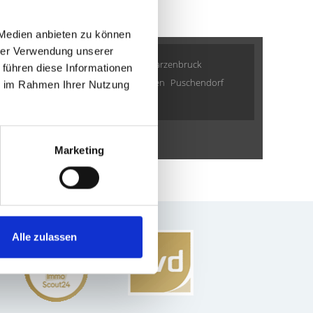
 Medien anbieten zu können
hrer Verwendung unserer
Poing
Fürth
Erlangen
Krailling
Schwarzenbruck
 führen diese Informationen
Zirndorf
Cadolzburg
Haar
Taufkirchen
Puschendorf
ie im Rahmen Ihrer Nutzung
Wohnungverkauf Fürth
weitere Orte
Marketing
Alle zulassen