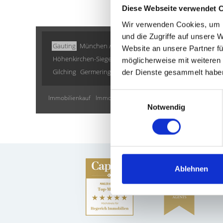
Diese Webseite verwendet 
Wir verwenden Cookies, um I
und die Zugriffe auf unsere 
Gauting
München / Milbertshofen-Am Hart
Dachau
Ille
Website an unsere Partner fü
Höhenkirchen-Siegertsbrunn
Oberding
Sauerlach / Grafi
möglicherweise mit weiteren
Gilching
Germering
Gräfelfing
München / Pasing
Putzb
der Dienste gesammelt habe
Einwilligungsauswahl
Immobilienkauf
Immo
Immobilien
Hauskauf
Einfamilienha
Notwendig
Ablehnen