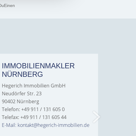
DuEinen
IMMOBILIENMAKLER
IMMO
NÜRNBERG
FÜRT
Hegerich Immobilien GmbH
Hegeric
Neudörfer Str. 23
Hans-Bor
90402 Nürnberg
90763 Fü
Telefon: +49 911 / 131 605 0
Telefon: 
Telefax: +49 911 / 131 605 44
Telefax: 
E-Mail: kontakt@hegerich-immobilien.de
E-Mail: 