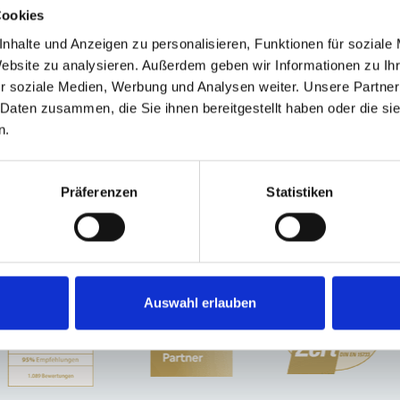
Cookies
nhalte und Anzeigen zu personalisieren, Funktionen für soziale
Website zu analysieren. Außerdem geben wir Informationen zu I
sheim
Landsberied
Burgthann
Vaterstetten
Planegg
Garching
München
r soziale Medien, Werbung und Analysen weiter. Unsere Partner
ng
Ammerndorf
München / Trudering
Ingolstadt
Nürnberg
Mühlhausen
 Daten zusammen, die Sie ihnen bereitgestellt haben oder die s
runn
München-Lerchenau
Immobilienverkauf München
Makler Nürnberg
n.
us
Häuser
Immobilie
Einfamilienhäuser
Haus
Präferenzen
Statistiken
Auswahl erlauben