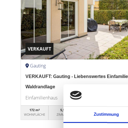
VERKAUFT
Gauting
VERKAUFT: Gauting - Liebenswertes Einfamili
Waldrandlage
Einfamilienhaus
172 m²
5,5
WG99898
Zustimmung
WOHNFLÄCHE
ZIMMER
OBJEKTNUMMER