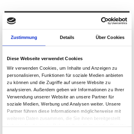
Höhenkirchen-Siegertsbrunn
Nürnberg
Garching
Ingolstadt
München
München-Lerchenau
Dachau
Zustimmung
Details
Über Cookies
Erlangen
Illesheim
Oberding
München / Milbertshofen-Am Hart
Landsberied
Taufkirchen
Germering
Cadolzburg
Gilching
Freystadt
Diese Webseite verwendet Cookies
Burgthann
Putzbrunn
Haar
Gauting
Wir verwenden Cookies, um Inhalte und Anzeigen zu
München / Trudering
Poing
Planegg
Zirndorf
personalisieren, Funktionen für soziale Medien anbieten
München / Pasing
Mühlhausen
Puschendorf
Krailling
zu können und die Zugriffe auf unsere Website zu
Fürth
Schwarzenbruck
Ammerndorf
Gräfelfing
analysieren. Außerdem geben wir Informationen zu Ihrer
Sauerlach / Grafing
Immobilienverkauf München
Verwendung unserer Website an unsere Partner für
Makler Nürnberg
Wohnungverkauf Fürth
weitere Orte
soziale Medien, Werbung und Analysen weiter. Unsere
Partner führen diese Informationen möglicherweise mit
Immo
Wohnung suche
Wohnungssuche
Wohnungsanzeigen
weiteren Daten zusammen, die Sie ihnen bereitgestellt
Immobilie
Immobilienkauf
Immobilien
Eigentumswohnung
haben oder die sie im Rahmen Ihrer Nutzung der Dienste
Wohnung
Eigentumswohnungen
kaufen
gesammelt haben.