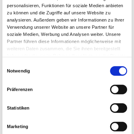
Planegg
München / Trudering
Garching
Gilching
Krailling
personalisieren, Funktionen für soziale Medien anbieten
Zirndorf
Schwarzenbruck
Poing
Puschendorf
Haar
zu können und die Zugriffe auf unsere Website zu
Cadolzburg
Landsberied
Burgthann
Illesheim
analysieren. Außerdem geben wir Informationen zu Ihrer
Höhenkirchen-Siegertsbrunn
Freystadt
Erlangen
Verwendung unserer Website an unsere Partner für
Gräfelfing
Germering
Oberding
München
Ammerndorf
soziale Medien, Werbung und Analysen weiter. Unsere
Ingolstadt
Sauerlach / Grafing
Fürth
Partner führen diese Informationen möglicherweise mit
München / Milbertshofen-Am Hart
München-Lerchenau
weiteren Daten zusammen, die Sie ihnen bereitgestellt
haben oder die sie im Rahmen Ihrer Nutzung der Dienste
Mühlhausen
Immobilienverkauf München
gesammelt haben.
Makler Nürnberg
Wohnungverkauf Fürth
weitere Orte
Einwilligungsauswahl
Notwendig
Hausbau
Mietwohnung
Wohnung
Neubau
Einfamilienhäuser
Gewerbeimmobilien
Bürofläche
Mietangebote
Häuser
Präferenzen
Reihenhaus
Immobilienkauf
Eigentumswohnung
mieten
Einfamilienhaus
Grundstück
Wohnung suche
Immo
Immobilie
Statistiken
Eigentumswohnungen
Immobilien
Büro
kaufen
Grundstücke
Wohnungssuche
Hauskauf
Wohnung miete
Wohnungsanzeigen
Wohnungen
Mietwohnungen
Marketing