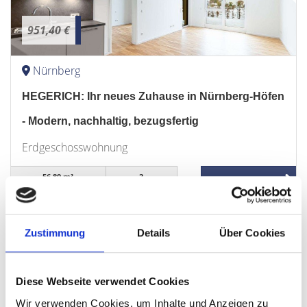
951,40 €
Nürnberg
HEGERICH: Ihr neues Zuhause in Nürnberg-Höfen
- Modern, nachhaltig, bezugsfertig
Erdgeschosswohnung
56,80 m²
2
WOHNFLÄCHE
ZIMMER
Zustimmung
Details
Über Cookies
Diese Webseite verwendet Cookies
Nürnberg
Gauting
Dachau
Putzbrunn
München / Pasing
Wir verwenden Cookies, um Inhalte und Anzeigen zu