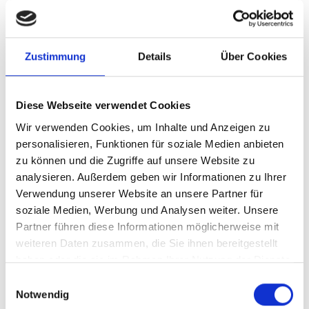
Gauting
Germering
Gräfelfing
Ingolstadt
Zirndorf
Burgthann
Illesheim
Landsberied
Taufkirchen
Ammerndorf
Mühlhausen
München / Pasing
Zustimmung
Details
Über Cookies
Puschendorf
Oberding
Haar
Schwarzenbruck
München / Milbertshofen-Am Hart
München / Trudering
Sauerlach / Grafing
Cadolzburg
Garching
Diese Webseite verwendet Cookies
München-Lerchenau
Gilching
Nürnberg
Poing
Wir verwenden Cookies, um Inhalte und Anzeigen zu
Putzbrunn
Krailling
Dachau
Höhenkirchen-Siegertsbrunn
personalisieren, Funktionen für soziale Medien anbieten
Fürth
Planegg
Freystadt
Erlangen
zu können und die Zugriffe auf unsere Website zu
Immobilienverkauf München
Makler Nürnberg
analysieren. Außerdem geben wir Informationen zu Ihrer
Wohnungverkauf Fürth
weitere Orte
Verwendung unserer Website an unsere Partner für
soziale Medien, Werbung und Analysen weiter. Unsere
Partner führen diese Informationen möglicherweise mit
Immobilie
Hauskauf
Häuser
kaufen
Immobilien
weiteren Daten zusammen, die Sie ihnen bereitgestellt
Einfamilienhäuser
Haus
Immobilienkauf
Einfamilienhaus
haben oder die sie im Rahmen Ihrer Nutzung der Dienste
gesammelt haben.
Einwilligungsauswahl
Notwendig