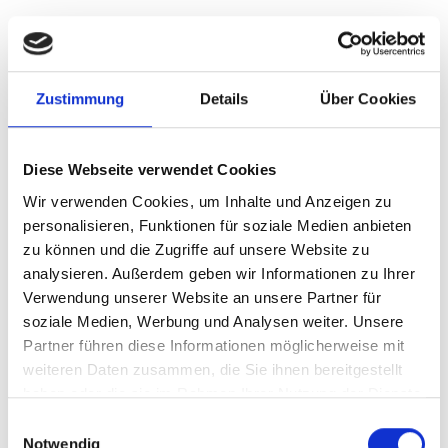
Oberding
Gauting
Gräfelfing
Nürnberg
Zustimmung
Details
Über Cookies
Höhenkirchen-Siegertsbrunn
Planegg
Freystadt
München / Milbertshofen-Am Hart
München
Taufkirchen
Garching
Putzbrunn
München-Lerchenau
Puschendorf
Diese Webseite verwendet Cookies
Ammerndorf
Cadolzburg
Krailling
Poing
Illesheim
Wir verwenden Cookies, um Inhalte und Anzeigen zu
Sauerlach / Grafing
Ingolstadt
München / Pasing
Fürth
personalisieren, Funktionen für soziale Medien anbieten
Zirndorf
München / Trudering
Landsberied
Erlangen
zu können und die Zugriffe auf unsere Website zu
Haar
Schwarzenbruck
Dachau
Burgthann
Mühlhausen
analysieren. Außerdem geben wir Informationen zu Ihrer
Gilching
Immobilienverkauf München
Makler Nürnberg
Verwendung unserer Website an unsere Partner für
Wohnungverkauf Fürth
weitere Orte
soziale Medien, Werbung und Analysen weiter. Unsere
Partner führen diese Informationen möglicherweise mit
Einfamilienhaus
Immobilien
Häuser
Hauskauf
Immobilie
weiteren Daten zusammen, die Sie ihnen bereitgestellt
Einfamilienhäuser
Immo
kaufen
Haus
haben oder die sie im Rahmen Ihrer Nutzung der Dienste
gesammelt haben.
Einwilligungsauswahl
Notwendig