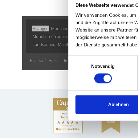
Diese Webseite verwendet 
Wir verwenden Cookies, um I
und die Zugriffe auf unsere 
Erlangen
München / Pasing
Gilching
Ammerndorf
Krail
Website an unsere Partner fü
München / Trudering
Illesheim
Taufkirchen
Zirndorf
Pl
möglicherweise mit weiteren
Landsberied
Mühlhausen
Gauting
Haar
Schwarzenbru
der Dienste gesammelt habe
Einwilligungsauswahl
Hauskauf
Häuser
Immobilie
Immobilien
Immobilienkauf
E
Notwendig
Ablehnen