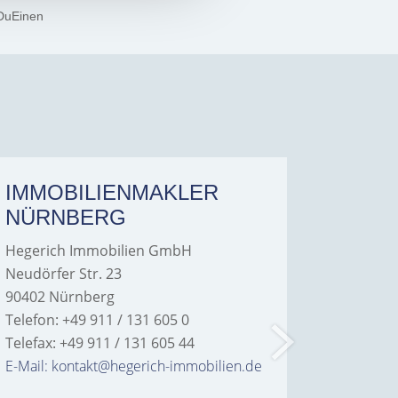
DuEinen
IMMOBILIENMAKLER
IMMO
NÜRNBERG
FÜRT
Hegerich Immobilien GmbH
Hegeric
Neudörfer Str. 23
Hans-Bor
90402 Nürnberg
90763 Fü
Telefon: +49 911 / 131 605 0
Telefon: 
Telefax: +49 911 / 131 605 44
Telefax: 
E-Mail: kontakt@hegerich-immobilien.de
E-Mail: 