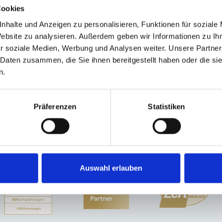
Cookies
nhalte und Anzeigen zu personalisieren, Funktionen für soziale
Website zu analysieren. Außerdem geben wir Informationen zu I
ling
München
Freystadt
Cadolzburg
Poing
München-Lerchenau
Ingolsta
r soziale Medien, Werbung und Analysen weiter. Unsere Partner
anegg
Oberding
Dachau
Germering
München / Milbertshofen-Am Hart
Hö
 Daten zusammen, die Sie ihnen bereitgestellt haben oder die s
ck
Immobilienverkauf München
Makler Nürnberg
Wohnungverkauf Fürth
n.
infamilienhaus
Haus
Immo
kaufen
Präferenzen
Statistiken
Auswahl erlauben