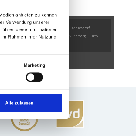
 Medien anbieten zu können
hrer Verwendung unserer
dt
Garching
Putzbrunn
Burgthann
Puschendorf
 führen diese Informationen
henkirchen-Siegertsbrunn
Gräfelfing
Nürnberg
Fürth
ie im Rahmen Ihrer Nutzung
weitere Orte
Marketing
Alle zulassen