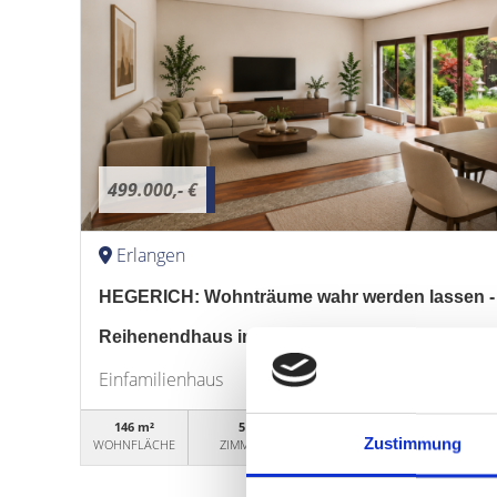
499.000,- €
Erlangen
HEGERICH: Wohnträume wahr werden lassen -
Reihenendhaus in familienfreundlicher Lage
Einfamilienhaus
146 m²
5
WG50454
Zustimmung
WOHNFLÄCHE
ZIMMER
OBJEKTNUMMER