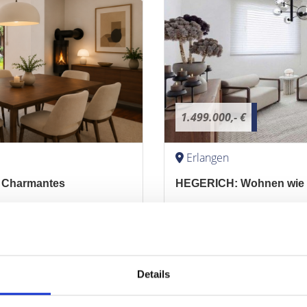
1.499.000,- €
Erlangen
 Charmantes
HEGERICH: Wohnen wie im
Villa
291 m²
6
WOHNFLÄCHE
ZIMMER
O
ZUM EXPOSÉ
Details