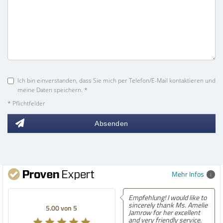
Ich bin einverstanden, dass Sie mich per Telefon/E-Mail kontaktieren und
meine Daten speichern. *
* Pflichtfelder
Absenden
Mehr Infos
Empfehlung! I would like to
Empfe
sincerely thank Ms. Amelie
best 
5.00 von 5
5.00 von 5
Jamrow for her excellent
findi
and very friendly service.
After