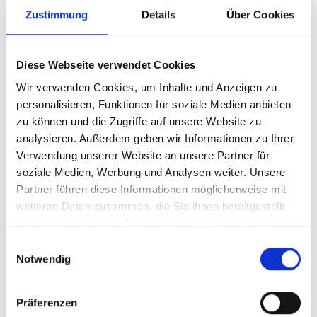
Zustimmung
Details
Über Cookies
Ein
marktgerechter Angebotspreis
ist die
Grundvoraussetzung für den erfolgreichen
Immobilienverkauf. Denn durch einen zu hoch angesetzten
Diese Webseite verwendet Cookies
Preis verzögert sich der Verkauf. So wird Ihr Objekt als
Wir verwenden Cookies, um Inhalte und Anzeigen zu
Ladenhüter wahrgenommen und erzielt am Ende einen
personalisieren, Funktionen für soziale Medien anbieten
niedrigeren Preis, als wäre es gleich zu einem realistischen
zu können und die Zugriffe auf unsere Website zu
Preis angeboten worden. Dieser Fehler lässt sich später
analysieren. Außerdem geben wir Informationen zu Ihrer
nicht mehr korrigieren und kostet Sie bares Geld. Steuern
Verwendung unserer Website an unsere Partner für
Sie dem entgegen durch unsere
fundierte
soziale Medien, Werbung und Analysen weiter. Unsere
Wertermittlung und eine wohlüberlegte
Partner führen diese Informationen möglicherweise mit
Preisfindung
.
weiteren Daten zusammen, die Sie ihnen bereitgestellt
haben oder die sie im Rahmen Ihrer Nutzung der Dienste
gesammelt haben.
Einwilligungsauswahl
Notwendig
Präferenzen