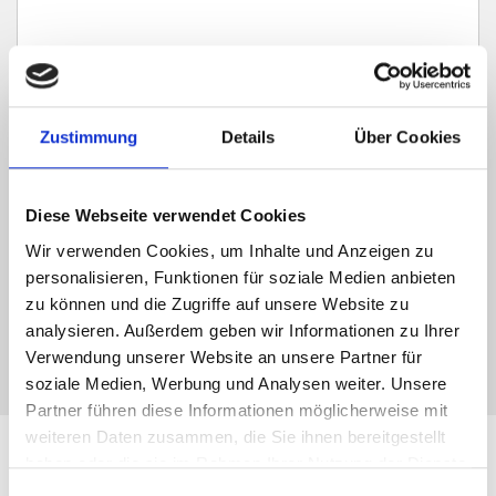
Zustimmung
Details
Über Cookies
Ich habe die
Datenschutzerklärung
zur Kenntnis genommen. Ich stimme
zu, dass meine Angaben und Daten zur Beantwortung meiner Anfrage
elektronisch erhoben und gespeichert werden.
Diese Webseite verwendet Cookies
Hinweis: Sie können Ihre Einwilligung jederzeit für die Zukunft per E-Mail
an info@hegerich-immobilien.de widerrufen. *
Wir verwenden Cookies, um Inhalte und Anzeigen zu
personalisieren, Funktionen für soziale Medien anbieten
* Pflichtfelder
zu können und die Zugriffe auf unsere Website zu
Absenden
analysieren. Außerdem geben wir Informationen zu Ihrer
Verwendung unserer Website an unsere Partner für
soziale Medien, Werbung und Analysen weiter. Unsere
Partner führen diese Informationen möglicherweise mit
weiteren Daten zusammen, die Sie ihnen bereitgestellt
haben oder die sie im Rahmen Ihrer Nutzung der Dienste
Leistungen für Immobilien-
gesammelt haben.