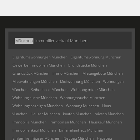
München
Immobilienverkauf München
Eigentumswohnungen München
Eigentumswohnung München
Gewerbeimmobilien München
Grundstücke München
Grundstück München
Immo München
Mietangebote München
Mietwohnungen München
Mietwohnung München
Wohnungen
München
Reihenhaus München
Wohnung miete München
Wohnung suche München
Wohnungssuche München
Wohnungsanzeigen München
Wohnung München
Haus
München
Häuser München
kaufen München
mieten München
Immobilie München
Immobilien München
Hauskauf München
Immobilienkauf München
Einfamilienhaus München
Einfamilienhäuser München
Neubau München
Hausbau