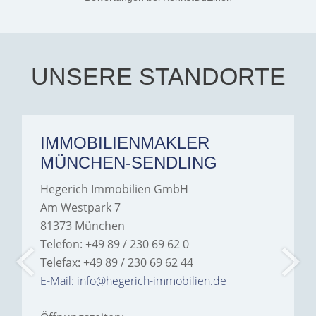
exceptionally professional,
transparent, and clear in
every communication.
Iâ€™m deeply grateful for
their support and wouldn't
hesitate to recommend
Hegerich Immobilien to
UNSERE STANDORTE
anyone looking for a home.
IMMOBILIENMAKLER
MÜNCHEN-SENDLING
Hegerich Immobilien GmbH
Am Westpark 7
81373 München
Telefon: +49 89 / 230 69 62 0
Telefax: +49 89 / 230 69 62 44
E-Mail: info@hegerich-immobilien.de