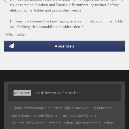
zu, dass meine Angaben und Daten zur Beantwortung meiner Anfrage
elektronisch erhoben und gespeichert werden.
Hinweis: Sie können Ihre Einwilligung jederzeit für die Zukunft per E-Mail
an info@hegerich-immobilien.de widerrufen. *
* Pflichtfelder
Absenden
München
Immobilienverkauf München
Eigentumswohnungen München
Eigentumswohnung München
Gewerbeimmobilien München
Grundstücke München
Grundstück München
Immo München
Mietangebote München