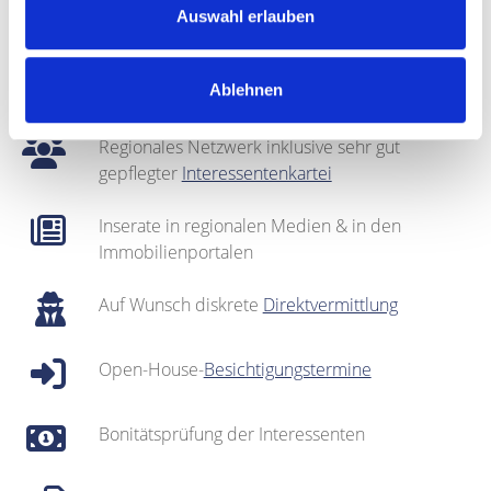
Bei Bedarf: optische Auffrischung des Objekts
Auswahl erlauben
(
Home Staging
)
Fotografie & Exposé-Erstellung
Ablehnen
Regionales Netzwerk inklusive sehr gut
gepflegter
Interessentenkartei
Inserate in regionalen Medien & in den
Immobilienportalen
Auf Wunsch diskrete
Direktvermittlung
Open-House-
Besichtigungstermine
Bonitätsprüfung der Interessenten