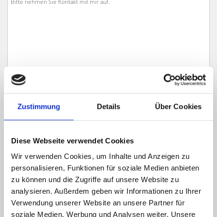
Zustimmung
Details
Über Cookies
Ich habe die
Datenschutzerklärung
zur Kenntnis genommen. Ich stimme
Diese Webseite verwendet Cookies
zu, dass meine Angaben und Daten zur Beantwortung meiner Anfrage
elektronisch erhoben und gespeichert werden.
Wir verwenden Cookies, um Inhalte und Anzeigen zu
personalisieren, Funktionen für soziale Medien anbieten
Hinweis: Sie können Ihre Einwilligung jederzeit für die Zukunft per E-Mail
an info@hegerich-immobilien.de widerrufen. *
zu können und die Zugriffe auf unsere Website zu
analysieren. Außerdem geben wir Informationen zu Ihrer
* Pflichtfelder
Verwendung unserer Website an unsere Partner für
Absenden
soziale Medien, Werbung und Analysen weiter. Unsere