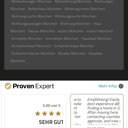
Mietwohnungen München
Mietwohnung München
Wohnungen
München
Reihenhaus München
Wohnung miete München
Wohnung suche München
Wohnungssuche München
Wohnungsanzeigen München
Wohnung München
Haus
München
Häuser München
kaufen München
mieten München
Immobilie München
Immobilien München
Hauskauf München
Immobilienkauf München
Einfamilienhaus München
Einfamilienhäuser München
Neubau München
Hausbau
München
Mehr Infos
Empfehlung! Easily the
best experience Iâ€™ve had
5.00 von 5
finding a home in Germany.
After moving here,
contacting countless
SEHR GUT
agencies, and now settling
into our second house, I