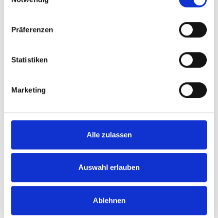
Wie viel ist Ihre Immobilie in
Präferenzen
80689 München wert?
Statistiken
Ihr Ergebnis in wenigen Minuten
per E-Mail
Marketing
Kauf- und Mietpreise für 80689
Alle zulassen
München
Auswahl erlauben
Kostenlos und unverbindlich
Ablehnen
Preise für 80689 München