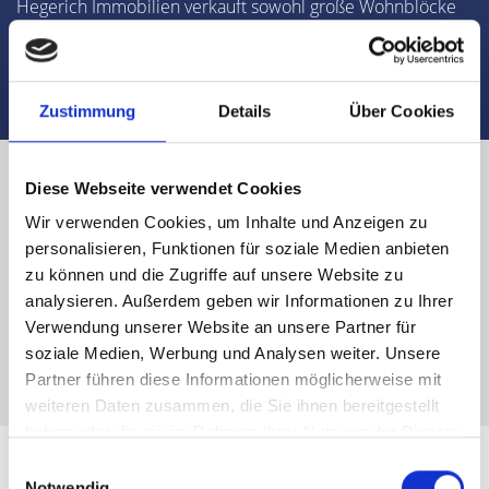
Hegerich Immobilien verkauft sowohl große Wohnblöcke
als auch hübsche Einfamilienhäuser, die in den
verschiedenen Stadtteilen Münchens erhältlich sind.
Zustimmung
Details
Über Cookies
Diese Webseite verwendet Cookies
Wohnungsmakler
für
Wir verwenden Cookies, um Inhalte und Anzeigen zu
personalisieren, Funktionen für soziale Medien anbieten
80689 München
- wir
zu können und die Zugriffe auf unsere Website zu
analysieren. Außerdem geben wir Informationen zu Ihrer
beraten Sie gern
Verwendung unserer Website an unsere Partner für
soziale Medien, Werbung und Analysen weiter. Unsere
Partner führen diese Informationen möglicherweise mit
weiteren Daten zusammen, die Sie ihnen bereitgestellt
haben oder die sie im Rahmen Ihrer Nutzung der Dienste
gesammelt haben.
Einwilligungsauswahl
Notwendig