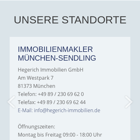
Iâ€™m deeply grateful for
their support and wouldn't
hesitate to recommend
Hegerich Immobilien to
UNSERE STANDORTE
anyone looking for a home.
IMMOBILIENMAKLER
MÜNCHEN-SENDLING
Hegerich Immobilien GmbH
Am Westpark 7
81373 München
Telefon: +49 89 / 230 69 62 0
Telefax: +49 89 / 230 69 62 44
E-Mail: info@hegerich-immobilien.de
Öffnungszeiten:
Montag bis Freitag 09:00 - 18:00 Uhr