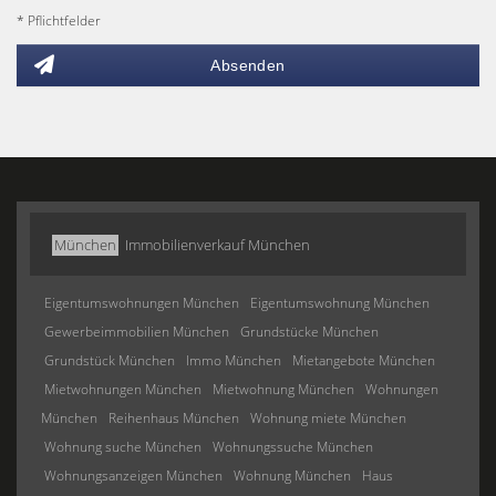
* Pflichtfelder
Absenden
München
Immobilienverkauf München
Eigentumswohnungen München
Eigentumswohnung München
Gewerbeimmobilien München
Grundstücke München
Grundstück München
Immo München
Mietangebote München
Mietwohnungen München
Mietwohnung München
Wohnungen
München
Reihenhaus München
Wohnung miete München
Wohnung suche München
Wohnungssuche München
Wohnungsanzeigen München
Wohnung München
Haus