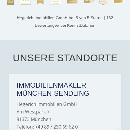
process smooth,
professional, and genuinely
kind. A special note of
thanks, and a huge part of
Hegerich Immobilien GmbH
hat
5
von
5
Sterne
|
162
the credit goes to Amelie
Jamrowâ€”she was
Bewertungen
bei KennstDuEinen
exceptionally professional,
transparent, and clear in
every communication.
Iâ€™m deeply grateful for
their support and wouldn't
hesitate to recommend
Hegerich Immobilien to
UNSERE STANDORTE
anyone looking for a home.
IMMOBILIENMAKLER
MÜNCHEN-SENDLING
Hegerich Immobilien GmbH
Am Westpark 7
81373 München
Telefon: +49 89 / 230 69 62 0