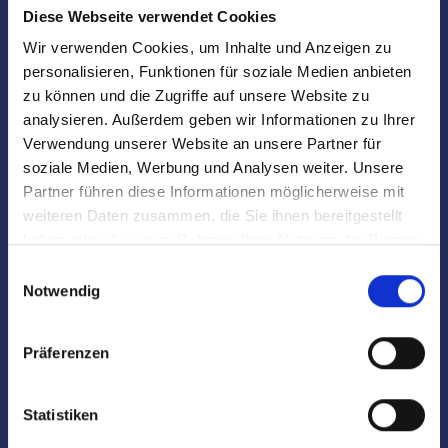
Diese Webseite verwendet Cookies
Warum ist die Gegend um die
Wir verwenden Cookies, um Inhalte und Anzeigen zu
Weideninsel attraktiv für Käufer?
personalisieren, Funktionen für soziale Medien anbieten
zu können und die Zugriffe auf unsere Website zu
Die Gegend um die Weideninsel ist aufgrund ihrer
analysieren. Außerdem geben wir Informationen zu Ihrer
naturnahen Umgebung, der guten Infrastruktur und der
Verwendung unserer Website an unsere Partner für
Nähe zur Münchner Innenstadt besonders attraktiv für
soziale Medien, Werbung und Analysen weiter. Unsere
Käufer.
Partner führen diese Informationen möglicherweise mit
weiteren Daten zusammen, die Sie ihnen bereitgestellt
haben oder die sie im Rahmen Ihrer Nutzung der Dienste
gesammelt haben.
Einwilligungsauswahl
Notwendig
Welche Arten von Immobilien werden in
Präferenzen
der Weideninsel und Umgebung
angeboten?
Statistiken
In der Weideninsel und Umgebung werden vor allem