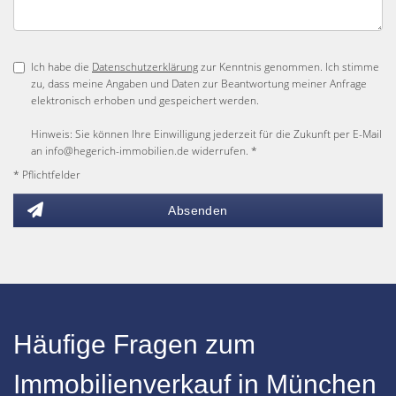
Ich habe die
Datenschutzerklärung
zur Kenntnis genommen. Ich stimme
zu, dass meine Angaben und Daten zur Beantwortung meiner Anfrage
elektronisch erhoben und gespeichert werden.
Hinweis: Sie können Ihre Einwilligung jederzeit für die Zukunft per E-Mail
an info@hegerich-immobilien.de widerrufen. *
* Pflichtfelder
Absenden
Häufige Fragen zum
Immobilienverkauf in München