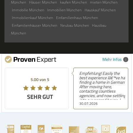
München
Häuser München
kaufen München
mieten München
Immobilie München
Immobilien München
Hauskauf München
Immobilienkauf München
Einfamilienhaus München
Einfamilienhäuser München
Neubau München
Hausbau
München
Mehr Infos
Empfehlung! Easily the
best experience Iâ€™ve had
5.00 von 5
finding a home in Germany.
After moving here,
contacting countless
SEHR GUT
agencies, and now settling
into our second house, I
30.07.2026
know firsthand how
challenging and
overwhelming the German
housing market can be.
Hegerich Immobilien
stands out far above the
rest. They made the entire