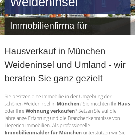
Weideninsel
Immobilienfirma für
Weideninsel und Umgebung
Hausverkauf in München
Weideninsel und Umland - wir
beraten Sie ganz gezielt
Sie besitzen eine Immobilie in der Umgebung der
schönen Weideninsel in
München
? Sie möchten Ihr
Haus
oder Ihre
Wohnung
verkaufen
? Setzen Sie auf die
jahrelange Erfahrung und die Branchenkenntnisse von
Hegerich Immobilien. Als professionelle
Immobilienmakler für München
unterstützen wir Sie