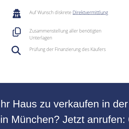
Auf Wunsch diskrete
Direktvermittlung
Zusammenstellung aller benötigten
Unterlagen
Prüfung der Finanzierung des Käufers
Ihr
Haus zu verkaufen
in de
e
in
München
? Jetzt anrufen: