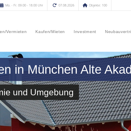
Mo. - Fr. 09.00 - 18.00 Uhr
07.08.2026
Objekte: 100
en/Vermieten
Kaufen/Mieten
Investment
Neubauvertr
fen in München Alte Aka
emie und Umgebung