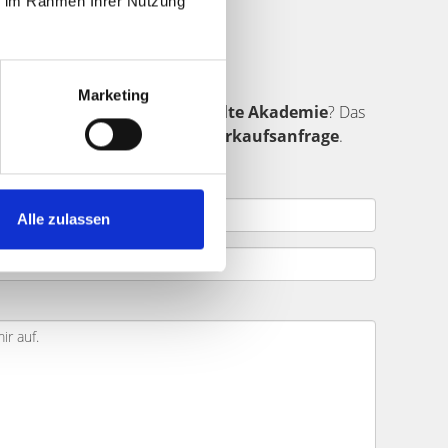
ie im Rahmen Ihrer Nutzung
ufer finden
Marketing
ndet sich in der Umgebung von
Alte Akademie
? Das
ar ein.
Senden Sie uns Ihre Verkaufsanfrage
.
jekt.
Alle zulassen