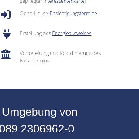
gepflegter
Interessentenkartei
Open-House-
Besichtigungstermine
Erstellung des
Energieausweises
Vorbereitung und Koordinierung des
Notartermins
r
Umgebung
von
089 2306962-0