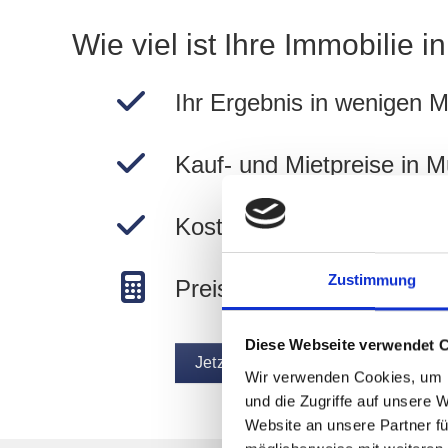
Wie viel ist Ihre Immobilie 
Ihr Ergebnis in wenigen M
Kauf- und Mietpreise in 
Kostenlos und unverbindli
Zustimmung
Preise in München berec
Diese Webseite verwendet 
Jetzt Wert ermitteln
Wir verwenden Cookies, um I
und die Zugriffe auf unsere 
Website an unsere Partner fü