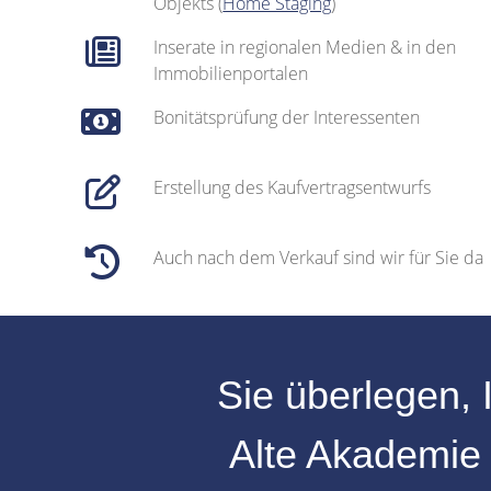
Objekts (
Home Staging
)
Inserate in regionalen Medien & in den
Immobilienportalen
Bonitätsprüfung der Interessenten
Erstellung des Kaufvertragsentwurfs
Auch nach dem Verkauf sind wir für Sie da
Sie überlegen, 
Alte Akademi