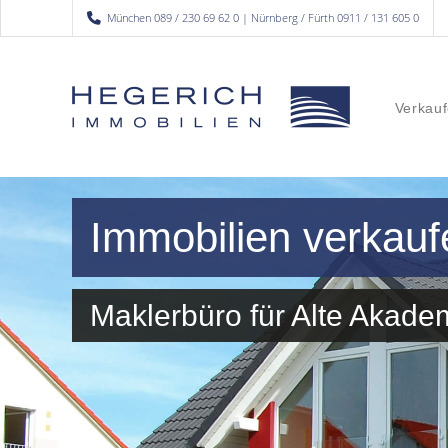
München 089 / 230 69 62 0 | Nürnberg / Fürth 0911 / 131 605 0
Verkauf
Immobilien verkau
Maklerbüro für Alte Akad