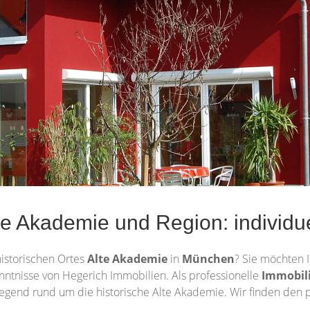
e Akademie und Region: individu
istorischen Ortes
Alte Akademie
in
München
? Sie möchten 
nntnisse von Hegerich Immobilien. Als professionelle
Immobil
egend rund um die historische Alte Akademie. Wir finden den p