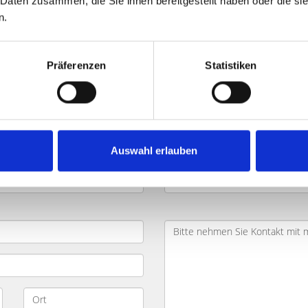
 Daten zusammen, die Sie ihnen bereitgestellt haben oder die s
n.
en Alte Akademie und Umland: Kä
Präferenzen
Statistiken
hen
und möchten dabei Zeit und Geld sparen? Ihr Objekt befi
Geben Sie die wichtigsten Daten zu Ihrem Objekt in das Formul
ung kontaktieren Sie zügig und besprechen mit Ihnen Ihr Pro
Auswahl erlauben