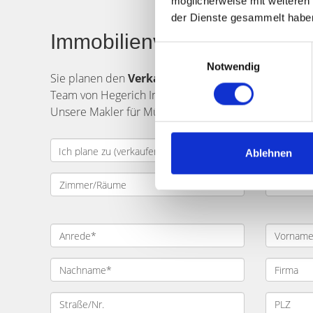
möglicherweise mit weiteren
der Dienste gesammelt habe
Immobilienverkauf in Münch
Einwilligungsauswahl
Notwendig
Sie planen den
Verkauf
einer
Immobilie
in
Münc
Team von Hegerich Immobilien unterstützt Sie gern. 
Unsere Makler für München Alte Akademie und Umgeb
Ablehnen