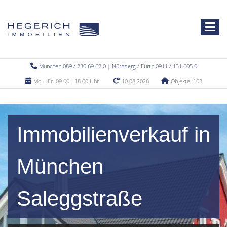
München 089 / 230 69 62 0 | Nürnberg / Fürth 0911 / 131 605 0
Mo. - Fr. 09.00 - 18.00 Uhr
10.08.2026
Objekte: 103
Immobilienverkauf in
München
Saleggstraße