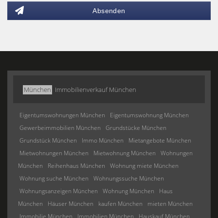
Absenden
München
Immobilienverkauf München
Eigentumswohnungen München
Eigentumswohnung München
Gewerbeimmobilien München
Grundstücke München
Grundstück München
Immo München
Mietangebote München
Mietwohnungen München
Mietwohnung München
Wohnungen
München
Reihenhaus München
Wohnung miete München
Wohnung suche München
Wohnungssuche München
Wohnungsanzeigen München
Wohnung München
Haus
München
Häuser München
kaufen München
mieten München
Immobilie München
Immobilien München
Hauskauf München