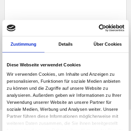
Ich habe die
Datenschutzerklärung
zur Kenntnis genommen. Ich stimme
zu, dass meine Angaben und Daten zur Beantwortung meiner Anfrage
Zustimmung
Details
Über Cookies
elektronisch erhoben und gespeichert werden.
Hinweis: Sie können Ihre Einwilligung jederzeit für die Zukunft per E-Mail
Diese Webseite verwendet Cookies
an info@hegerich-immobilien.de widerrufen. *
* Pflichtfelder
Wir verwenden Cookies, um Inhalte und Anzeigen zu
personalisieren, Funktionen für soziale Medien anbieten
Absenden
zu können und die Zugriffe auf unsere Website zu
analysieren. Außerdem geben wir Informationen zu Ihrer
Verwendung unserer Website an unsere Partner für
soziale Medien, Werbung und Analysen weiter. Unsere
Partner führen diese Informationen möglicherweise mit
Leistungen für Immobilien-
weiteren Daten zusammen, die Sie ihnen bereitgestellt
haben oder die sie im Rahmen Ihrer Nutzung der Dienste