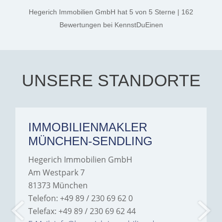
kind. A special note of
thanks, and a huge part of
Hegerich Immobilien GmbH
hat
5
von
5
Sterne
|
162
the credit goes to Amelie
Jamrowâ€”she was
Bewertungen
bei KennstDuEinen
exceptionally professional,
transparent, and clear in
every communication.
Iâ€™m deeply grateful for
their support and wouldn't
hesitate to recommend
Hegerich Immobilien to
UNSERE STANDORTE
anyone looking for a home.
IMMOBILIENMAKLER
MÜNCHEN-SENDLING
Hegerich Immobilien GmbH
Am Westpark 7
81373 München
Telefon: +49 89 / 230 69 62 0
Telefax: +49 89 / 230 69 62 44