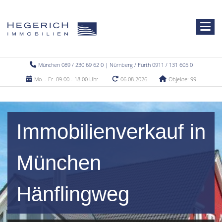
München 089 / 230 69 62 0 | Nürnberg / Fürth 0911 / 131 605 0
Mo. - Fr. 09.00 - 18.00 Uhr
06.08.2026
Objekte: 99
Immobilienverkauf in
München
Hänflingweg