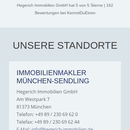
thanks, and a huge part of
Hegerich Immobilien GmbH
hat
5
von
5
Sterne
|
162
the credit goes to Amelie
Jamrowâ€”she was
Bewertungen
bei KennstDuEinen
exceptionally professional,
transparent, and clear in
every communication.
Iâ€™m deeply grateful for
their support and wouldn't
hesitate to recommend
Hegerich Immobilien to
UNSERE STANDORTE
anyone looking for a home.
IMMOBILIENMAKLER
MÜNCHEN-SENDLING
Hegerich Immobilien GmbH
Am Westpark 7
81373 München
Telefon: +49 89 / 230 69 62 0
Telefax: +49 89 / 230 69 62 44
E-Mail: info@hegerich-immobilien.de