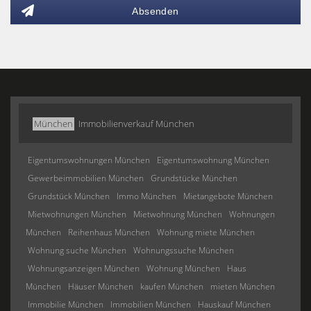
Absenden
München
Immobilienverkauf München
Eigentumswohnungen München
Eigentumswohnung München
Gewerbeimmobilien München
Grundstücke München
Grundstück München
Immo München
Mietangebote München
Mietwohnungen München
Mietwohnung München
Wohnungen
München
Reihenhaus München
Wohnung miete München
Wohnung suche München
Wohnungssuche München
Wohnungsanzeigen München
Wohnung München
Haus
München
Häuser München
kaufen München
mieten München
Immobilie München
Immobilien München
Hauskauf München