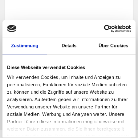
Zustimmung
Details
Über Cookies
Ich habe die
Datenschutzerklärung
zur Kenntnis genommen. Ich stimme
zu, dass meine Angaben und Daten zur Beantwortung meiner Anfrage
elektronisch erhoben und gespeichert werden.
Diese Webseite verwendet Cookies
Wir verwenden Cookies, um Inhalte und Anzeigen zu
Hinweis: Sie können Ihre Einwilligung jederzeit für die Zukunft per E-Mail
an info@hegerich-immobilien.de widerrufen. *
personalisieren, Funktionen für soziale Medien anbieten
zu können und die Zugriffe auf unsere Website zu
* Pflichtfelder
analysieren. Außerdem geben wir Informationen zu Ihrer
Absenden
Verwendung unserer Website an unsere Partner für
soziale Medien, Werbung und Analysen weiter. Unsere
Partner führen diese Informationen möglicherweise mit
weiteren Daten zusammen, die Sie ihnen bereitgestellt
haben oder die sie im Rahmen Ihrer Nutzung der Dienste