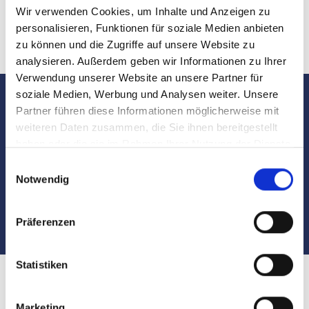
einen
guten Verkaufspreis
.
Wir verwenden Cookies, um Inhalte und Anzeigen zu
personalisieren, Funktionen für soziale Medien anbieten
zu können und die Zugriffe auf unsere Website zu
analysieren. Außerdem geben wir Informationen zu Ihrer
Verwendung unserer Website an unsere Partner für
soziale Medien, Werbung und Analysen weiter. Unsere
Partner führen diese Informationen möglicherweise mit
Sie sind interessiert?
weiteren Daten zusammen, die Sie ihnen bereitgestellt
haben oder die sie im Rahmen Ihrer Nutzung der Dienste
Kontaktieren Sie uns
gesammelt haben.
Einwilligungsauswahl
Notwendig
unter
Tel.:
089 2306962-0
Präferenzen
Statistiken
Wohnung verkaufen in München
Marketing