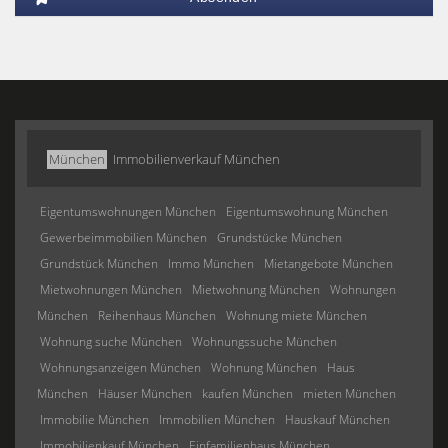
München
Immobilienverkauf München
Eigentumswohnungen München
Eigentumswohnung München
Gewerbeimmobilien München
Grundstücke München
Grundstück München
Immo München
Mietangebote München
Mietwohnungen München
Mietwohnung München
Wohnungen
München
Reihenhaus München
Wohnung miete München
Wohnung suche München
Wohnungssuche München
Wohnungsanzeigen München
Wohnung München
Haus
München
Häuser München
kaufen München
mieten München
Immobilie München
Immobilien München
Hauskauf München
Immobilienkauf München
Einfamilienhaus München