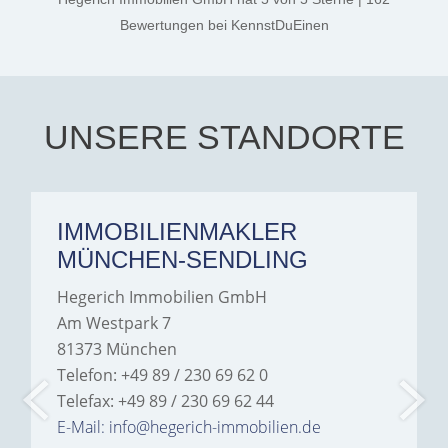
the credit goes to Amelie
Jamrowâ€”she was
Bewertungen
bei KennstDuEinen
exceptionally professional,
transparent, and clear in
every communication.
Iâ€™m deeply grateful for
their support and wouldn't
hesitate to recommend
Hegerich Immobilien to
UNSERE STANDORTE
anyone looking for a home.
IMMOBILIENMAKLER
MÜNCHEN-SENDLING
Hegerich Immobilien GmbH
Am Westpark 7
81373 München
Telefon: +49 89 / 230 69 62 0
Telefax: +49 89 / 230 69 62 44
E-Mail: info@hegerich-immobilien.de