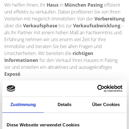
Wir helfen Ihnen, Ihr
Haus
in
München Pasing
effizient
und effektiv zu verkaufen. Dabei profitieren Sie von Ihren
Vorteilen mit Hegerich Immobilien: Von der
Vorbereitung
über die
Verkaufsphase
bis zur
Verkaufsabwicklung
–
als Ihr Partner mit einem hohen Maß an Fachkenntnis und
Erfahrung nehmen wir uns enorm viel Zeit für Ihre
Immobilie und beraten Sie bei allen Fragen und
Unsicherheiten. Wir bereiten die
richtigen
Informationen
für den Verkauf Ihres Hauses in Pasing
vor und erstellen ein attraktives und aussagekräftiges
Exposé
.
Ob Fragen zum
Vertrag
oder
Baurecht
– wir beraten Sie
umfassend. Zudem prüfen wir auch die
Zahlungsfähigkeit
potenzieller Käufer frühzeitig und
Zustimmung
Details
Über Cookies
setzen unser ganzes
Verhandlungsgeschick
bei
Verkaufsgesprächen ein. So verkaufen Sie Ihr Haus in
Pasing schneller und sicherer, sparen Zeit und erzielen
Diese Webseite verwendet Cookies