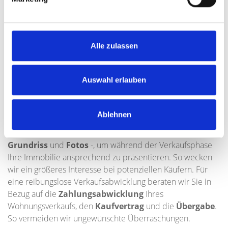
Pasing
Wir führen den
Verkauf
Ihrer
Wohnung
in
München
Pasing
routiniert, schnell und erfolgreich aus. In der
Alle zulassen
Vorbereitungsphase erstellt Hegerich Immobilien für Sie
alle für den Wohnungsverkauf erforderlichen Unterlagen
und berät Sie auch in Sachen
steuerliche Unterschiede
Auswahl erlauben
oder
Terminfestlegungen
.
Zudem stellen wir wichtige Fakten zu Ihrer
Ablehnen
Eigentumswohnung in Pasing zusammen – wie
beispielsweise
Wohnfläche
,
Nutzfläche
sowie
Grundriss
und
Fotos
-, um während der Verkaufsphase
Ihre Immobilie ansprechend zu präsentieren. So wecken
wir ein größeres Interesse bei potenziellen Käufern. Für
eine reibungslose Verkaufsabwicklung beraten wir Sie in
Bezug auf die
Zahlungsabwicklung
Ihres
Wohnungsverkaufs, den
Kaufvertrag
und die
Übergabe
.
So vermeiden wir ungewünschte Überraschungen.