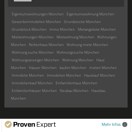
Eigentumswohnungen München
Eigentumswohnung München
Gewerbeimmobilien München
Grundstücke München
Grundstück München
Immo München
Mietangebote München
Mietwohnungen München
Mietwohnung München
Wohnungen
München
Reihenhaus München
Wohnung miete München
Wohnung suche München
Wohnungssuche München
Wohnungsanzeigen München
Wohnung München
Haus
München
Häuser München
kaufen München
mieten München
Immobilie München
Immobilien München
Hauskauf München
Immobilienkauf München
Einfamilienhaus München
Einfamilienhäuser München
Neubau München
Hausbau
München
Mehr Infos