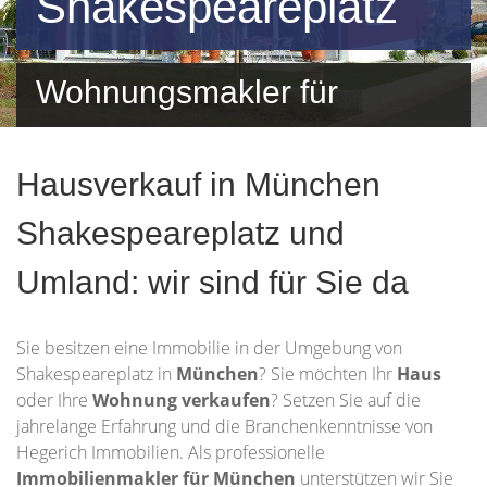
Shakespeareplatz
Wohnungsmakler für
Shakespeareplatz und
Hausverkauf in München
Umgebung
Shakespeareplatz und
Umland: wir sind für Sie da
Sie besitzen eine Immobilie in der Umgebung von
Shakespeareplatz in
München
? Sie möchten Ihr
Haus
oder Ihre
Wohnung
verkaufen
? Setzen Sie auf die
jahrelange Erfahrung und die Branchenkenntnisse von
Hegerich Immobilien. Als professionelle
Immobilienmakler für München
unterstützen wir Sie