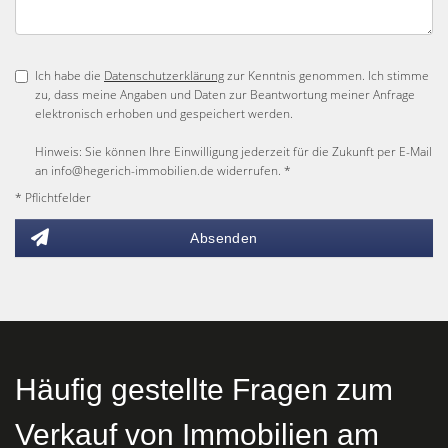
Ich habe die
Datenschutzerklärung
zur Kenntnis genommen. Ich stimme
zu, dass meine Angaben und Daten zur Beantwortung meiner Anfrage
elektronisch erhoben und gespeichert werden.
Hinweis: Sie können Ihre Einwilligung jederzeit für die Zukunft per E-Mail
an info@hegerich-immobilien.de widerrufen. *
* Pflichtfelder
Absenden
Häufig gestellte Fragen zum
Verkauf von Immobilien am