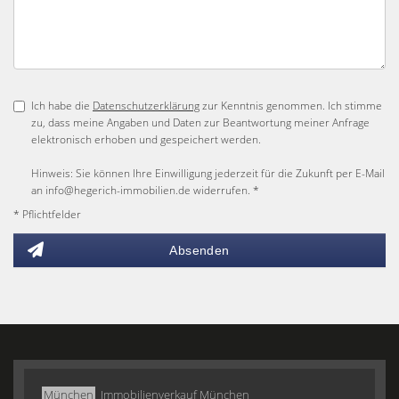
Ich habe die
Datenschutzerklärung
zur Kenntnis genommen. Ich stimme
zu, dass meine Angaben und Daten zur Beantwortung meiner Anfrage
elektronisch erhoben und gespeichert werden.
Hinweis: Sie können Ihre Einwilligung jederzeit für die Zukunft per E-Mail
an info@hegerich-immobilien.de widerrufen. *
* Pflichtfelder
Absenden
München
Immobilienverkauf München