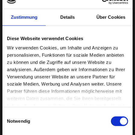
Zustimmung
Details
Über Cookies
Diese Webseite verwendet Cookies
Was macht die Wohngegend rund um
Wir verwenden Cookies, um Inhalte und Anzeigen zu
den Shakespeareplatz attraktiv?
personalisieren, Funktionen für soziale Medien anbieten
zu können und die Zugriffe auf unsere Website zu
Die Wohngegend östlich der Innenstadt ist durch einen
analysieren. Außerdem geben wir Informationen zu Ihrer
kleinen Park mit Brunnen und Spielplatz, gute Infrastruktur
Verwendung unserer Website an unsere Partner für
sowie die Nähe zum Münchner Zentrum attraktiv. Diese
soziale Medien, Werbung und Analysen weiter. Unsere
Faktoren erhöhen die Nachfrage nach Immobilien in
Partner führen diese Informationen möglicherweise mit
dieser Region.
weiteren Daten zusammen, die Sie ihnen bereitgestellt
haben oder die sie im Rahmen Ihrer Nutzung der Dienste
gesammelt haben.
Einwilligungsauswahl
Notwendig