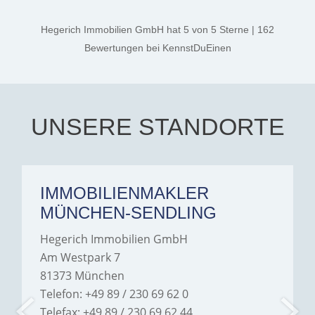
professional, and genuinely
kind. A special note of
thanks, and a huge part of
Hegerich Immobilien GmbH
hat
5
von
5
Sterne
|
162
the credit goes to Amelie
Jamrowâ€”she was
Bewertungen
bei KennstDuEinen
exceptionally professional,
transparent, and clear in
every communication.
Iâ€™m deeply grateful for
their support and wouldn't
hesitate to recommend
Hegerich Immobilien to
UNSERE STANDORTE
anyone looking for a home.
IMMOBILIENMAKLER
MÜNCHEN-SENDLING
Hegerich Immobilien GmbH
Am Westpark 7
81373 München
Telefon: +49 89 / 230 69 62 0
Telefax: +49 89 / 230 69 62 44