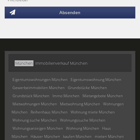
Absenden
München
Immobilienverkauf München
Eigentumswohnungen München
Eigentumswohnung München
Gewerbeimmobilien München
Grundstücke München
Grundstück München
Immo München
Mietangebote München
Mietwohnungen München
Mietwohnung München
Wohnungen
München
Reihenhaus München
Wohnung miete München
Wohnung suche München
Wohnungssuche München
Wohnungsanzeigen München
Wohnung München
Haus
München
Häuser München
kaufen München
mieten München