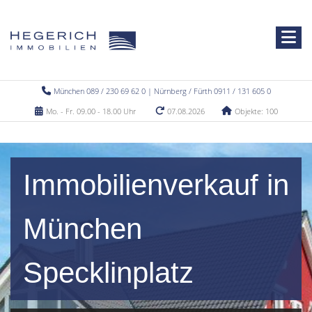
München 089 / 230 69 62 0 | Nürnberg / Fürth 0911 / 131 605 0
Mo. - Fr. 09.00 - 18.00 Uhr
07.08.2026
Objekte: 100
Immobilienverkauf in
München
Specklinplatz