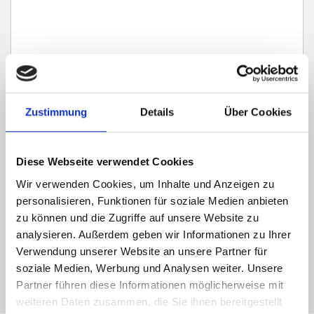
Zustimmung
Details
Über Cookies
Ich habe die
Datenschutzerklärung
zur Kenntnis genommen. Ich stimme
zu, dass meine Angaben und Daten zur Beantwortung meiner Anfrage
Diese Webseite verwendet Cookies
elektronisch erhoben und gespeichert werden.
Wir verwenden Cookies, um Inhalte und Anzeigen zu
Hinweis: Sie können Ihre Einwilligung jederzeit für die Zukunft per E-Mail
personalisieren, Funktionen für soziale Medien anbieten
an info@hegerich-immobilien.de widerrufen. *
zu können und die Zugriffe auf unsere Website zu
* Pflichtfelder
analysieren. Außerdem geben wir Informationen zu Ihrer
Verwendung unserer Website an unsere Partner für
Absenden
soziale Medien, Werbung und Analysen weiter. Unsere
Partner führen diese Informationen möglicherweise mit
weiteren Daten zusammen, die Sie ihnen bereitgestellt