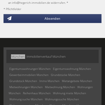
an info@hegerich-immobilien.de widerrufen. *
* Pflichtfelder
Absenden
München
Immobilienverkauf München
Eigentumswohnungen München
Eigentumswohnung München
Gewerbeimmobilien München
Grundstücke München
Grundstück München
Immo München
Mietangebote München
Mietwohnungen München
Mietwohnung München
Wohnungen
München
Reihenhaus München
Wohnung miete München
Wohnung suche München
Wohnungssuche München