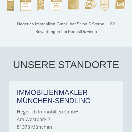
rest. They made the entire
process smooth,
professional, and genuinely
kind. A special note of
thanks, and a huge part of
Hegerich Immobilien GmbH
hat
5
von
5
Sterne
|
162
the credit goes to Amelie
Jamrowâ€”she was
Bewertungen
bei KennstDuEinen
exceptionally professional,
transparent, and clear in
every communication.
Iâ€™m deeply grateful for
their support and wouldn't
hesitate to recommend
Hegerich Immobilien to
UNSERE STANDORTE
anyone looking for a home.
IMMOBILIENMAKLER
MÜNCHEN-SENDLING
Hegerich Immobilien GmbH
Am Westpark 7
81373 München