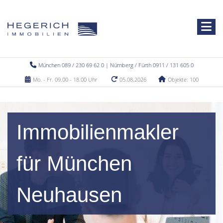
München 089 / 230 69 62 0 | Nürnberg / Fürth 0911 / 131 605 0
Mo. - Fr. 09.00 - 18.00 Uhr
05.08.2026
Objekte: 100
Immobilienmakler
für München
Neuhausen